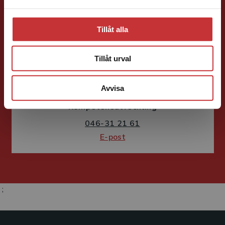
Tillåt alla
Tillåt urval
Susanne Borg-Törn
Avvisa
Förlagskoordinator
Kurslitteratur och
Kompetensutveckling
046-31 21 61
E-post
;