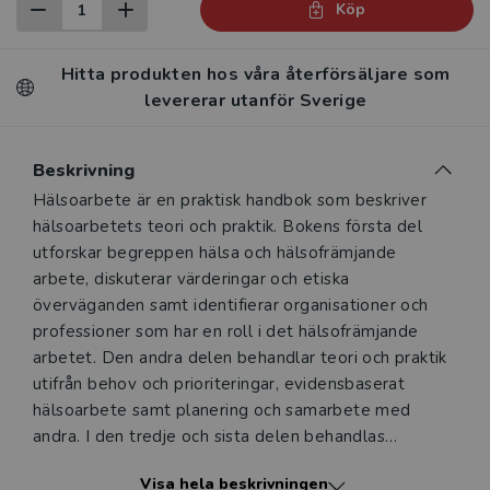
Köp
Hitta produkten hos våra återförsäljare som
levererar utanför Sverige
Beskrivning
Beskrivning
Hälsoarbete är en praktisk handbok som beskriver
hälsoarbetets teori och praktik. Bokens första del
utforskar begreppen hälsa och hälsofrämjande
arbete, diskuterar värderingar och etiska
överväganden samt identifierar organisationer och
professioner som har en roll i det hälsofrämjande
arbetet. Den andra delen behandlar teori och praktik
utifrån behov och prioriteringar, evidensbaserat
hälsoarbete samt planering och samarbete med
andra. I den tredje och sista delen behandlas
kompetensutveckling för hälsofrämjande genom
Visa hela beskrivningen
kommunikation och undervisning samt stöd till