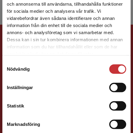
och annonserna till användarna, tillhandahålla funktioner
för sociala medier och analysera vår trafik. Vi
Begränsad fraktregion
vidarebefordrar även sådana identifierare och annan
information från din enhet till de sociala medier och
Förlagskontakt
annons- och analysföretag som vi samarbetar med.
Dessa kan i sin tur kombinera informationen med annan
information som du har tillhandahållit eller som de har
Det verkar som att du besöker
samlat in när du har använt deras tjänster.
studentlitteratur.se via en enhet utanför Sverige.
Samtyckesval
Vi erbjuder inte leveranser utanför Sverige. För
Nödvändig
att kunna slutföra ett köp måste
leveransadressen vara i Sverige.
Läs mer
Vala Flosadottir
Inställningar
Kontakta kundservice
Förläggare
Vård och medicin
Statistik
046-31 22 33
E-post
Marknadsföring
Stäng