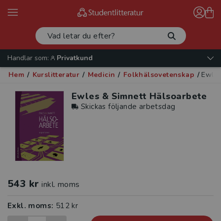
Handlar som:
Privatkund
Hem
/
Kurslitteratur
/
Medicin
/
Folkhälsovetenskap
/
Ewles
Ewles & Simnett Hälsoarbete
Skickas följande arbetsdag
543 kr
inkl. moms
Exkl. moms:
512 kr