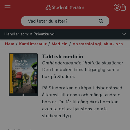
Handlar som:
Privatkund
Hem
/
Kurslitteratur
/
Medicin
/
Anestesiologi, akut- och in
Taktisk medicin
Omhändertagande i hotfulla situationer
Den här boken finns tillgänglig som e-
bok på Studora.
På Studora kan du köpa tidsbegränsad
åtkomst till denna och många andra e-
böcker. Du får tillgång direkt och kan
även ta del av tjänstens smarta
studieverktyg.