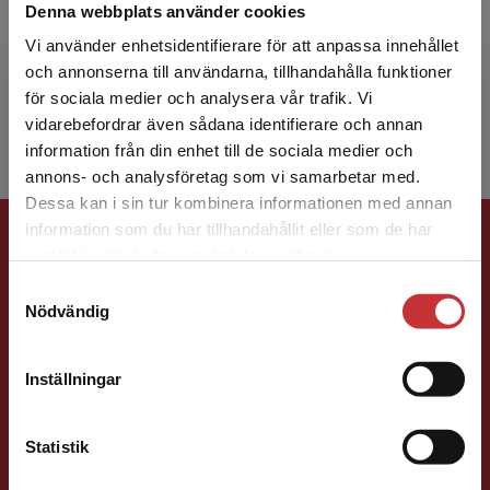
Denna webbplats använder cookies
Denise Bäckström är överläkare i anestesi och
Vi använder enhetsidentifierare för att anpassa innehållet
intensivvård, officer i Försvarsmakten och
och annonserna till användarna, tillhandahålla funktioner
disputerad forskare med inriktning mot trauma,
för sociala medier och analysera vår trafik. Vi
prehospital...
Begränsad fraktregion
vidarebefordrar även sådana identifierare och annan
information från din enhet till de sociala medier och
annons- och analysföretag som vi samarbetar med.
Dessa kan i sin tur kombinera informationen med annan
Förlagskontakt
information som du har tillhandahållit eller som de har
Det verkar som att du besöker
samlat in när du har använt deras tjänster.
studentlitteratur.se via en enhet utanför Sverige.
Samtyckesval
Vi erbjuder inte leveranser utanför Sverige. För
Nödvändig
att kunna slutföra ett köp måste
leveransadressen vara i Sverige.
Läs mer
Inställningar
Kontakta kundservice
Peter Stoltz
Statistik
Förläggare