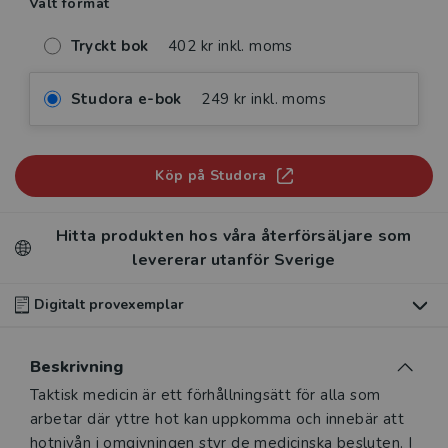
Valt format
Tryckt bok
402 kr inkl. moms
Studora e-bok
249 kr inkl. moms
Köp på Studora
Hitta produkten hos våra återförsäljare som
levererar utanför Sverige
Digitalt provexemplar
Du som undervisar kan beställa ett kostnadsfritt
Beskrivning
digitalt provexemplar av den här produkten
.
Beskrivning
Taktisk medicin är ett förhållningsätt för alla som
Våra digitala provexemplar tillhandahålls via Studora.se
arbetar där yttre hot kan uppkomma och innebär att
och ger dig tillgång till boken under 180 dagar. Observera
hotnivån i omgivningen styr de medicinska besluten. I