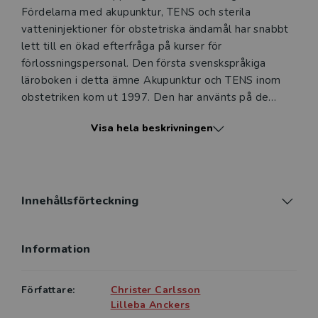
Fördelarna med akupunktur, TENS och sterila
vatteninjektioner för obstetriska ändamål har snabbt
lett till en ökad efterfråga på kurser för
förlossningspersonal. Den första svenskspråkiga
läroboken i detta ämne Akupunktur och TENS inom
obstetriken kom ut 1997. Den har använts på de
flesta av de kurser som genomförts i Norden och det
Visa hela beskrivningen
är främst erfarenheterna från de kurserna som ligger
till grund för förändringarna i den här upplagan.
Förutom en genomgång av smärtfysiologi och
metodernas verkningsmekanismer ges en kortfattad
presentation av kinesisk medicin i förhållande till
Innehållsförteckning
obstetrik. De viktigaste punkternas lokalisation och
användning är pedagogiskt beskrivna i text och bild
Information
för att lätt kunna användas i den kliniska vardagen. En
redogörelse över aktuella studier i ämnet och
svårigheter med akupunkturforskning ökar förståelsen
Författare:
Christer Carlsson
för metoden.
Lilleba Anckers