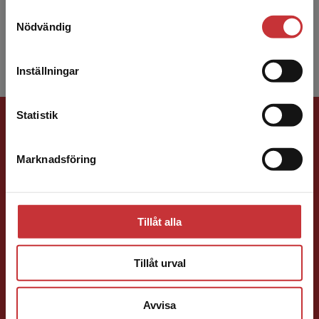
traditionell kinesisk medicin under åren 1980–
Samtyckesval
Vi erbjuder inte leveranser utanför Sverige. För
1984 i ...
Nödvändig
att kunna slutföra ett köp måste
leveransadressen vara i Sverige.
Läs mer
Inställningar
Kontakta kundservice
Förlagskontakt
Statistik
Marknadsföring
Stäng
Tillåt alla
Peter Stoltz
Tillåt urval
Förläggare
Medicin, Omvårdnads- och Vårdvetenskap
Avvisa
046-31 21 39