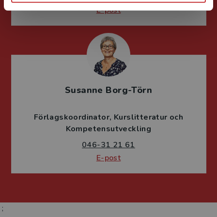
E-post
Susanne Borg-Törn
Förlagskoordinator
Kurslitteratur och
Kompetensutveckling
046-31 21 61
E-post
;