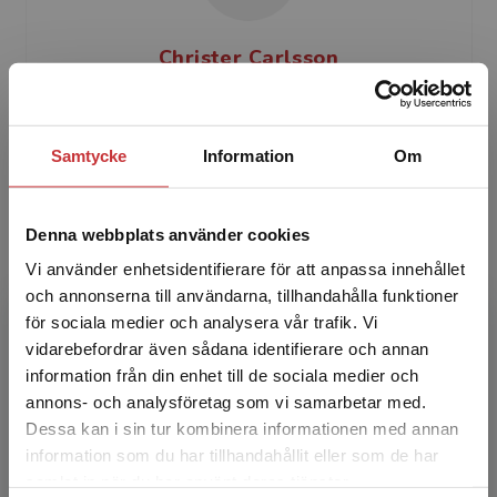
Christer Carlsson
Christer Carlsson är med. dr., narkosläkare och
smärtspecialist. Han har sedan över 25 år
Samtycke
Information
Om
arbetat kliniskt både forsknings- och
utbildningsmässigt ...
Denna webbplats använder cookies
Vi använder enhetsidentifierare för att anpassa innehållet
och annonserna till användarna, tillhandahålla funktioner
för sociala medier och analysera vår trafik. Vi
Begränsad fraktregion
vidarebefordrar även sådana identifierare och annan
information från din enhet till de sociala medier och
Lilleba Anckers
annons- och analysföretag som vi samarbetar med.
Dessa kan i sin tur kombinera informationen med annan
Lilleba Anckers är leg. sjuksköterska och leg.
information som du har tillhandahållit eller som de har
Det verkar som att du besöker
barnmorska. Hon utbildade sig i akupunktur och
samlat in när du har använt deras tjänster.
studentlitteratur.se via en enhet utanför Sverige.