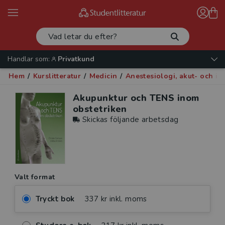
Handlar som:
Privatkund
Hem
/
Kurslitteratur
/
Medicin
/
Anestesiologi, akut- och in
Akupunktur och TENS inom
obstetriken
Skickas följande arbetsdag
Valt format
Tryckt bok
337 kr inkl. moms