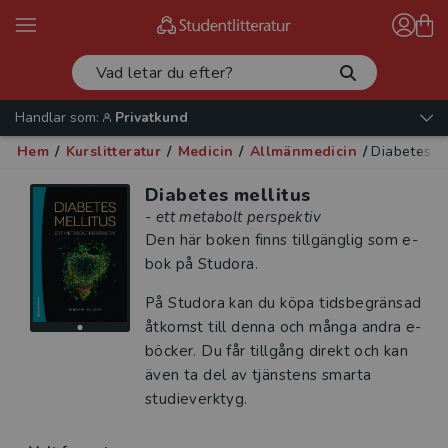
Handlar som:
Privatkund
Hem
/
Kurslitteratur
/
Medicin
/
Allmänmedicin
/
Diabetes me
Diabetes mellitus
- ett metabolt perspektiv
Den här boken finns tillgänglig som e-
bok på Studora.
På Studora kan du köpa tidsbegränsad
åtkomst till denna och många andra e-
böcker. Du får tillgång direkt och kan
även ta del av tjänstens smarta
studieverktyg.