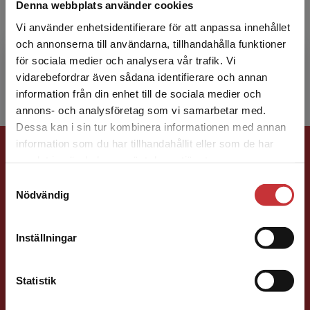
Denna webbplats använder cookies
Hindrik Mulder är professor i ämnesomsättning
Vi använder enhetsidentifierare för att anpassa innehållet
vid Medicinska fakulteten i Lund och leder en
och annonserna till användarna, tillhandahålla funktioner
forskargrupp vid Lund University Diabetes
för sociala medier och analysera vår trafik. Vi
Centre. Han u...
Begränsad fraktregion
vidarebefordrar även sådana identifierare och annan
information från din enhet till de sociala medier och
annons- och analysföretag som vi samarbetar med.
Dessa kan i sin tur kombinera informationen med annan
Förlagskontakt
information som du har tillhandahållit eller som de har
Det verkar som att du besöker
samlat in när du har använt deras tjänster.
studentlitteratur.se via en enhet utanför Sverige.
Samtyckesval
Vi erbjuder inte leveranser utanför Sverige. För
Nödvändig
att kunna slutföra ett köp måste
leveransadressen vara i Sverige.
Läs mer
Inställningar
Kontakta kundservice
Vala Flosadottir
Statistik
Förläggare