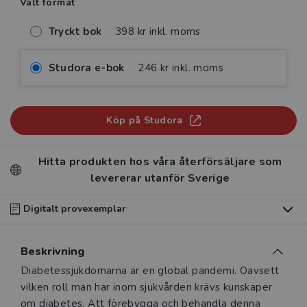
Valt format
Tryckt bok
398 kr inkl. moms
Studora e-bok
246 kr inkl. moms
Köp på Studora
Hitta produkten hos våra återförsäljare som
levererar utanför Sverige
Digitalt provexemplar
Du som undervisar kan beställa ett kostnadsfritt
Beskrivning
digitalt provexemplar av den här produkten
.
Beskrivning
Diabetessjukdomarna är en global pandemi. Oavsett
Våra digitala provexemplar tillhandahålls via Studora.se
vilken roll man har inom sjukvården krävs kunskaper
och ger dig tillgång till boken under 180 dagar. Observera
om diabetes. Att förebygga och behandla denna