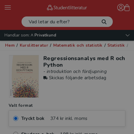
Handlar som:
Privatkund
Hem
/
Kurslitteratur
/
Matematik och statistik
/
Statistik
/
Re
Regressionsanalys med R och
Python
- introduktion och fördjupning
Skickas följande arbetsdag
Valt format
Tryckt bok
374 kr inkl. moms