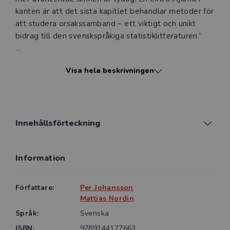
kanten är att det sista kapitlet behandlar metoder för
att studera orsakssamband – ett viktigt och unikt
bidrag till den svenskspråkiga statistiklitteraturen.”
Xavier de luna, professor i statistik, Umeå universitet
Visa hela beskrivningen
“Vi lever i en tid av data där det är väsentligt att vi
förstår statistiska metoder för att kunna använda
dessa data meningsfullt. Denna bok är ett måste för
både data- och statistikintresserade studenter som
Innehållsförteckning
vill förstå tillämpad analys samt
samhällsvetenskapligt intresserade studenter som
Information
vill ha metoder för att svara på viktiga
samhällsvetenskapliga frågor.”
Författare:
Per Johansson
Anna Dreber, professor i nationalekonomi,
Mattias Nordin
Handelshögskolan I Stockholm
Språk:
Svenska
ISBN:
9789144177663