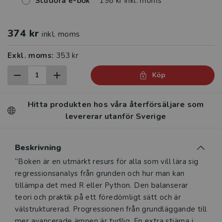
Studora e-bok
198 kr inkl. moms
374 kr
inkl. moms
Exkl. moms:
353 kr
Köp
Hitta produkten hos våra återförsäljare som
levererar utanför Sverige
Beskrivning
Beskrivning
“Boken är en utmärkt resurs för alla som vill lära sig
regressionsanalys från grunden och hur man kan
tillämpa det med R eller Python. Den balanserar
teori och praktik på ett föredömligt sätt och är
välstrukturerad. Progressionen från grundläggande till
mer avancerade ämnen är tydlig. En extra stjärna i