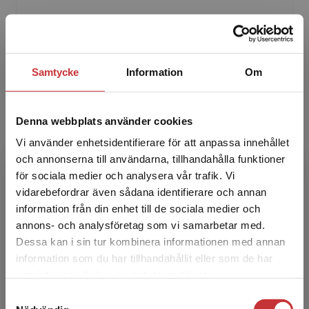
Per Johansson är sedan 2002 professor vid
Uppsala universitet. Sedan 2015 är han
professor vid den statistiska institutionen. Hans
forskning berör ...
Samtycke
Information
Om
Denna webbplats använder cookies
Vi använder enhetsidentifierare för att anpassa innehållet
och annonserna till användarna, tillhandahålla funktioner
för sociala medier och analysera vår trafik. Vi
Begränsad fraktregion
vidarebefordrar även sådana identifierare och annan
Mattias Nordin
information från din enhet till de sociala medier och
annons- och analysföretag som vi samarbetar med.
Mattias Nordin är disputerad i nationalekonomi
Dessa kan i sin tur kombinera informationen med annan
och universitetslektor i statistik vid Uppsala
information som du har tillhandahållit eller som de har
universitet. Hans forskning är både empirisk
Det verkar som att du besöker
samlat in när du har använt deras tjänster.
och meto...
studentlitteratur.se via en enhet utanför Sverige.
Samtyckesval
Vi erbjuder inte leveranser utanför Sverige. För