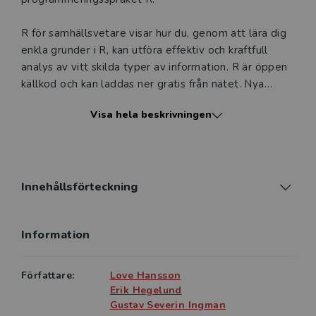
R för samhällsvetare visar hur du, genom att lära dig
enkla grunder i R, kan utföra effektiv och kraftfull
analys av vitt skilda typer av information. R är öppen
källkod och kan laddas ner gratis från nätet. Nya
funktioner utvecklas hela tiden och dess
Visa hela beskrivningen
användningsområden växer. Det har gjort R till ett av
de populäraste verktygen för dataanalys.
Exemplen i denna bok utgår från samhällsvetenskap.
Det är dock enkelt att utifrån dessa gå vidare och
Innehållsförteckning
använda R inom andra områden, till exempel inom
naturvetenskap och humaniora.
Information
Författare:
Love Hansson
Erik Hegelund
Gustav Severin Ingman