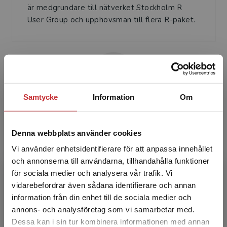
är medgrundare till nätverket Stockholm R
User Group och upphovsman till flera R-paket.
Samtycke
Information
Om
Erik Hegelund
Denna webbplats använder cookies
Erik Hegelund har doktorerat i ekonomisk
Vi använder enhetsidentifierare för att anpassa innehållet
historia och arbetat med dataanalys i mer än
och annonserna till användarna, tillhandahålla funktioner
tio år.
för sociala medier och analysera vår trafik. Vi
Begränsad fraktregion
vidarebefordrar även sådana identifierare och annan
information från din enhet till de sociala medier och
annons- och analysföretag som vi samarbetar med.
Dessa kan i sin tur kombinera informationen med annan