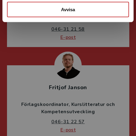
Avvisa
Förläggare
Teknik
Teknik, matematik och statistik
046-31 21 58
E-post
Fritjof Janson
Förlagskoordinator
Kurslitteratur och
Kompetensutveckling
046-31 22 57
E-post