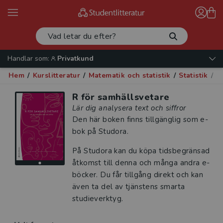
Handlar som:
Privatkund
Hem
/
Kurslitteratur
/
Matematik och statistik
/
Statistik
/
R 
R för samhällsvetare
Lär dig analysera text och siffror
Den här boken finns tillgänglig som e-
bok på Studora.
På Studora kan du köpa tidsbegränsad
åtkomst till denna och många andra e-
böcker. Du får tillgång direkt och kan
även ta del av tjänstens smarta
studieverktyg.