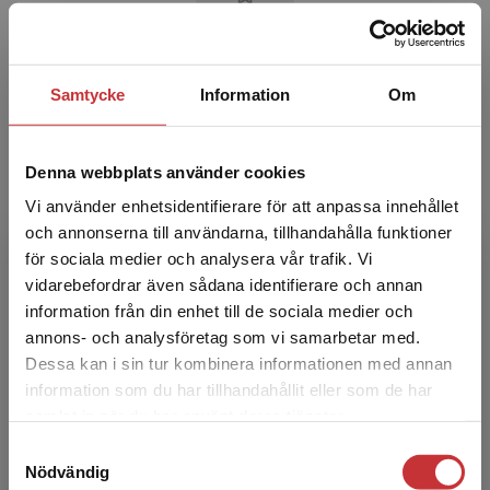
Jan Lundgren
Samtycke
Information
Om
Jan Lundgren is a professor in Traffic
Informatics at the Division of Communications
Denna webbplats använder cookies
and Transport Systems, Linköping University.
Vi använder enhetsidentifierare för att anpassa innehållet
His research is f...
och annonserna till användarna, tillhandahålla funktioner
för sociala medier och analysera vår trafik. Vi
Begränsad fraktregion
vidarebefordrar även sådana identifierare och annan
information från din enhet till de sociala medier och
annons- och analysföretag som vi samarbetar med.
Dessa kan i sin tur kombinera informationen med annan
information som du har tillhandahållit eller som de har
Det verkar som att du besöker
samlat in när du har använt deras tjänster.
Mikael Rönnqvist
studentlitteratur.se via en enhet utanför Sverige.
Samtyckesval
Vi erbjuder inte leveranser utanför Sverige. För
Nödvändig
att kunna slutföra ett köp måste
Mikael Rönnqvist is a professor in Management