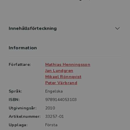
and the modeling language AMPL.
Innehållsförteckning
Information
Författare:
Mathias Henningsson
Jan Lundgren
Mikael Rönnqvist
Peter Värbrand
Språk:
Engelska
ISBN:
9789144053103
Utgivningsår:
2010
Artikelnummer:
33257-01
Upplaga:
Första