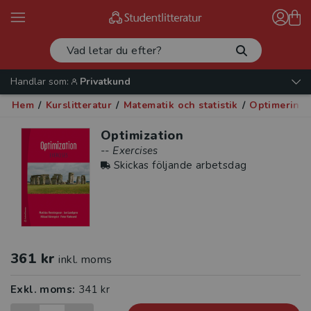
Handlar som:
Privatkund
Hem
/
Kurslitteratur
/
Matematik och statistik
/
Optimerings
Optimization
-- Exercises
Skickas följande arbetsdag
361 kr
inkl. moms
Exkl. moms:
341 kr