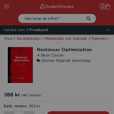
Handlar som:
Privatkund
Hem
/
Kurslitteratur
/
Matematik och statistik
/
Optimerings
Nonlinear Optimization
A Basic Course
Skickas följande arbetsdag
388 kr
inkl. moms
Exkl. moms:
366 kr