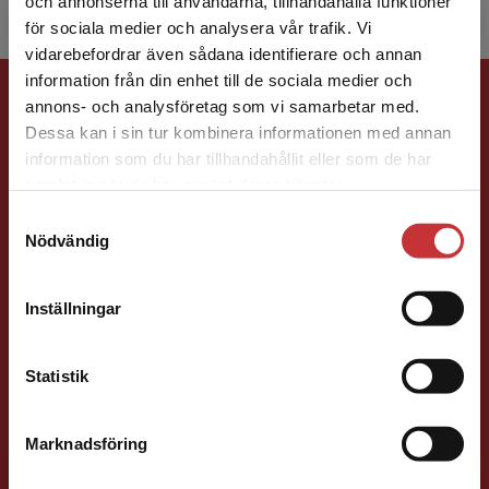
och annonserna till användarna, tillhandahålla funktioner
för sociala medier och analysera vår trafik. Vi
Begränsad fraktregion
vidarebefordrar även sådana identifierare och annan
information från din enhet till de sociala medier och
Förlagskontakt
annons- och analysföretag som vi samarbetar med.
Dessa kan i sin tur kombinera informationen med annan
information som du har tillhandahållit eller som de har
Det verkar som att du besöker
samlat in när du har använt deras tjänster.
studentlitteratur.se via en enhet utanför Sverige.
Samtyckesval
Vi erbjuder inte leveranser utanför Sverige. För
Nödvändig
att kunna slutföra ett köp måste
Jens Fredholm
leveransadressen vara i Sverige.
Läs mer
Inställningar
Förläggare
Teknik
Kontakta kundservice
Teknik, matematik och statistik
Statistik
046-31 21 58
E-post
Marknadsföring
Stäng