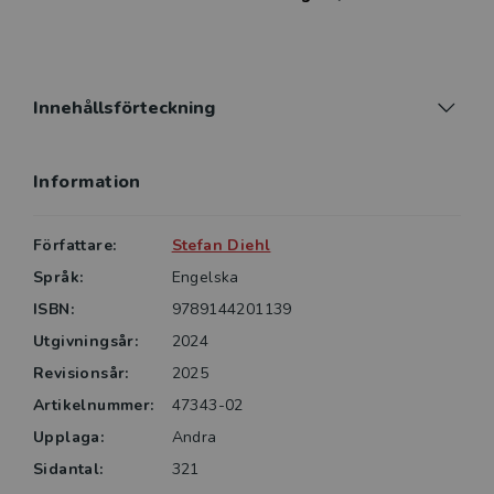
solutions are provided.
The second edition includes revisions, improved
explanations, and additional content, figures and
Innehållsförteckning
exercises. The companion book Linear and
Combinatorial Optimization — A Basic Course can be
Information
read independently.
Författare:
Stefan Diehl
Språk:
Engelska
ISBN:
9789144201139
Utgivningsår:
2024
Revisionsår:
2025
Artikelnummer:
47343-02
Upplaga:
Andra
Sidantal:
321