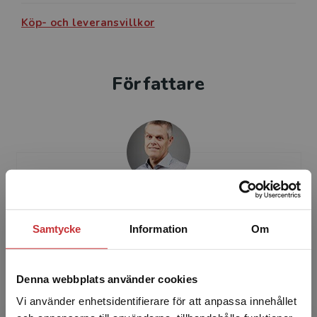
Köp- och leveransvillkor
Författare
Stefan Diehl
Samtycke
Information
Om
Stefan Diehl är civilingenjör och docent i
tillämpad matematik vid Lunds Tekniska
Högskola. Han har ­erfarenhet av undervisning,
Denna webbplats använder cookies
kurs- och programu...
Vi använder enhetsidentifierare för att anpassa innehållet