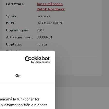
Författare:
Jonas Månsson
Patrik Nordbeck
Språk:
Svenska
ISBN:
9789144104676
Utgivningsår:
2014
Artikelnummer:
38809-01
Upplaga:
Första
Sidantal:
172
Köp- och leveransvillkor
Om
andahålla funktioner för
n information från din enhet