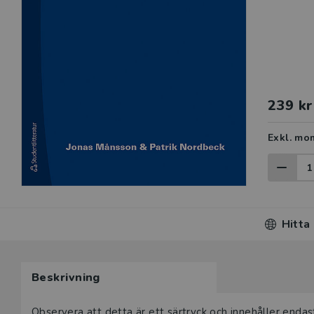
239 kr
Exkl. mo
Hitta
Beskrivning
Observera att detta är ett särtryck och innehåller endast