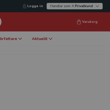
Logga in
Handlar som:
Privatkund
Varukorg
örfattare
Aktuellt