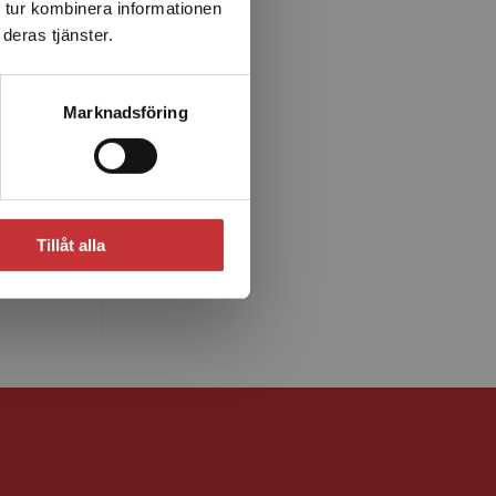
 tur kombinera informationen
deras tjänster.
Marknadsföring
ck
de i
tar för
etslektor
Tillåt alla
unds