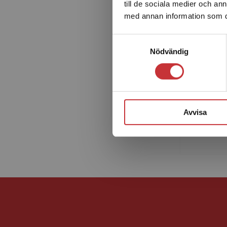
till de sociala medier och a
med annan information som du 
Samtyckesval
Nödvändig
Jonas Må
matemati
närvaran
Avvisa
vid Mat
tekniska 