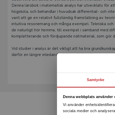
Beskrivning
Denna lärobok i matematisk analys har utvecklats för at
högskola, och behandlar i huvudsak differential- och integ
varit att ge en relativt fullständig framställning av te
intuitiva resonemang och många exempel. Tekniska och 
de naturligt hör hemma, till exempel i samband med differentialekvationer
kompletterande och fördjupande nätmaterial, som gör det 
Vid studier i analys är det viktigt att ha bra grundkuns
därför en längre inledande del som behandlar bland ann
integreras i en inledande analyskurs, men fungerar även u
Visa hela be
Samtycke
Denna webbplats använder 
Vi använder enhetsidentifierar
sociala medier och analysera 