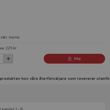
inkl. moms
225 kr
ms:
Köp
 produkten hos våra återförsäljare som levererar utanfö
 kapitel 1- 8.