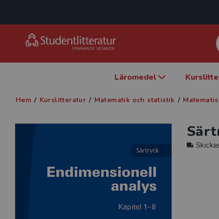
Läromedel
Kurslitt
Hem
/
Kurslitteratur
/
Matematik och statistik
/
Matematis
Särt
Skicka