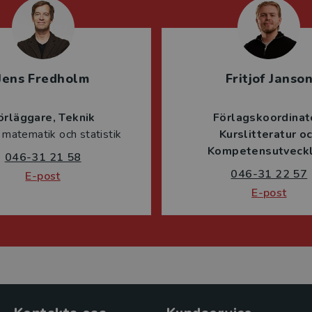
Jens Fredholm
Fritjof Janso
örläggare
Teknik
Förlagskoordinat
 matematik och statistik
Kurslitteratur o
Kompetensutveckl
046-31 21 58
046-31 22 57
E-post
E-post