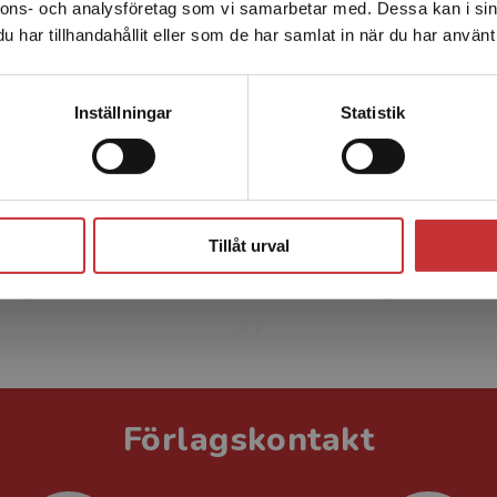
nnons- och analysföretag som vi samarbetar med. Dessa kan i sin
Sverige. För att kunna slutföra ett köp måste
har tillhandahållit eller som de har samlat in när du har använt 
leveransadressen vara i Sverige.
Läs mer
Kontakta kundservice
Inställningar
Statistik
Jonas Månsson
Patrik Nordbe
nsson disputerade i
Patrik Nordbeck disputera
Stäng
k 2002 och arbetar för
matematik 2001. Han arbe
de som universitetslektor
närvarande som universit
Tillåt urval
ematikcentrum, Lunds
vid Matematikcentrum, L
högskola. Jonas u...
tekniska högskola. Patr...
Förlagskontakt