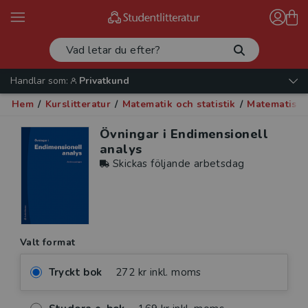
Handlar som:
Privatkund
Hem
/
Kurslitteratur
/
Matematik och statistik
/
Matematisk 
Övningar i Endimensionell
analys
Skickas följande arbetsdag
Valt format
Tryckt bok
272 kr inkl. moms