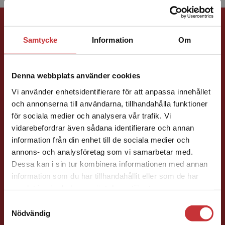
Förlagskontakt
Samtycke
Information
Om
Denna webbplats använder cookies
Vi använder enhetsidentifierare för att anpassa innehållet
Jens Fredholm
och annonserna till användarna, tillhandahålla funktioner
för sociala medier och analysera vår trafik. Vi
Begränsad fraktregion
vidarebefordrar även sådana identifierare och annan
Förläggare
Teknik
information från din enhet till de sociala medier och
Teknik, matematik och statistik
annons- och analysföretag som vi samarbetar med.
046-31 21 58
Dessa kan i sin tur kombinera informationen med annan
E-post
information som du har tillhandahållit eller som de har
Det verkar som att du besöker
samlat in när du har använt deras tjänster.
studentlitteratur.se via en enhet utanför Sverige.
Samtyckesval
Vi erbjuder inte leveranser utanför Sverige. För
Nödvändig
att kunna slutföra ett köp måste