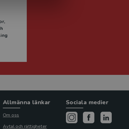
n
or
ch
ing
Allmänna länkar
Sociala medier
Om oss
Avtal och rättigheter