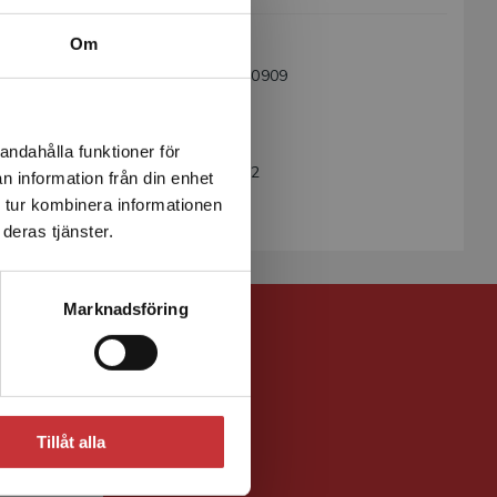
Språk:
Svenska
Om
ISBN:
9789144170909
Utgivningsår:
2011
Revisionsår:
2018
andahålla funktioner för
Artikelnummer:
35772-SB02
n information från din enhet
Upplaga:
Andra
 tur kombinera informationen
deras tjänster.
Marknadsföring
Tillåt alla