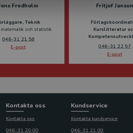
Jens Fredholm
Fritjof Janso
örläggare
Teknik
Förlagskoordinat
 matematik och statistik
Kurslitteratur o
Kompetensutveckl
046-31 21 58
046-31 22 57
E-post
E-post
Kontakta oss
Kundservice
Kontakta oss
Kontakta kundservice
046-31 20 00
046-31 21 00