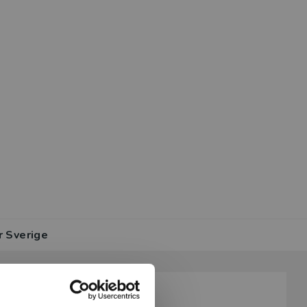
r Sverige
Information