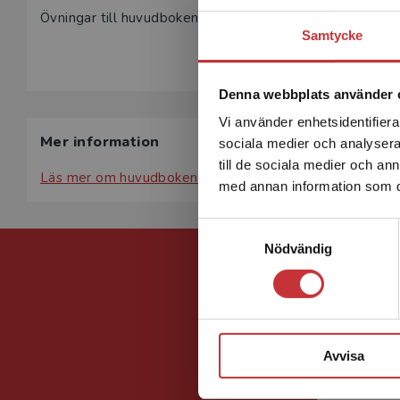
Övningar till huvudboken Endimensionell analys.
Samtycke
Denna webbplats använder 
Vi använder enhetsidentifierar
Mer information
sociala medier och analysera 
till de sociala medier och a
Läs mer om huvudboken Endimensionell analys.
med annan information som du 
Samtyckesval
Nödvändig
Avvisa