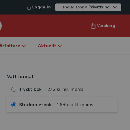
Logga in
Handlar som:
Privatkund
Varukorg
örfattare
Aktuellt
Valt format
Tryckt bok
272 kr inkl. moms
Studora e-bok
169 kr inkl. moms