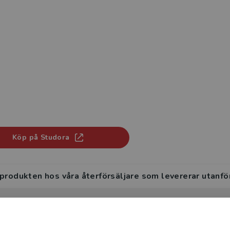
Köp på Studora
 produkten hos våra återförsäljare som levererar utanfö