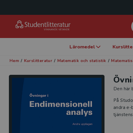
Läromedel
Kurslitt
Hem
/
Kurslitteratur
/
Matematik och statistik
/
Matematis
Övni
Den här b
På Studo
andra e-b
tjänstens