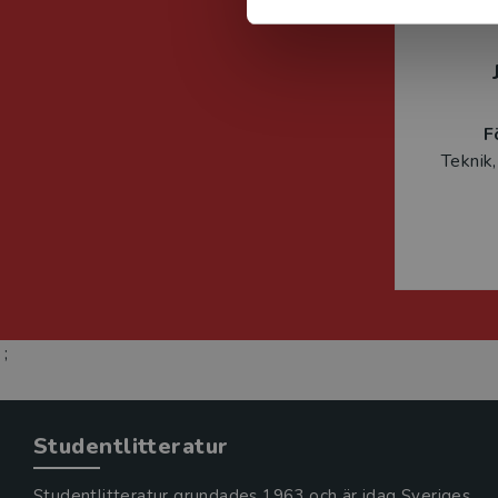
F
Teknik,
;
Studentlitteratur
Studentlitteratur grundades 1963 och är idag Sveriges