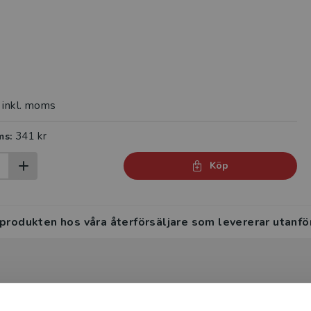
inkl. moms
341 kr
ms:
Köp
 produkten hos våra återförsäljare som levererar utanfö
nalys i en variabel.Lärobok: Analys i en variabel