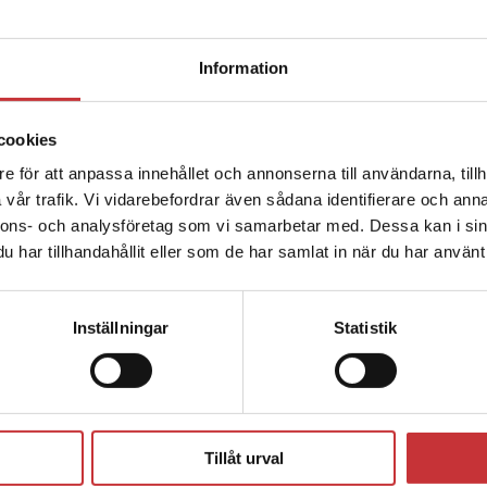
Begränsad fraktregion
Information
cookies
e för att anpassa innehållet och annonserna till användarna, tillh
Det verkar som att du besöker studentlitteratur.se via en
vår trafik. Vi vidarebefordrar även sådana identifierare och anna
enhet utanför Sverige. Vi erbjuder inte leveranser utanför
nnons- och analysföretag som vi samarbetar med. Dessa kan i sin
Sverige. För att kunna slutföra ett köp måste
har tillhandahållit eller som de har samlat in när du har använt 
leveransadressen vara i Sverige.
Läs mer
Kontakta kundservice
Inställningar
Statistik
Förlagskontakt
Stäng
Tillåt urval