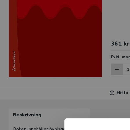
361 kr
Exkl. mo
Hitta
Beskrivning
Boken innehåller övningar med lösningar till läroboken A