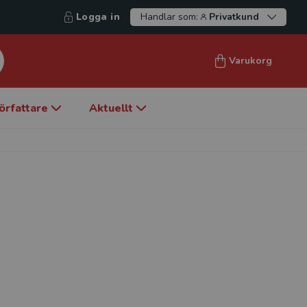
Logga in
Handlar som:
Privatkund
Varukorg
örfattare
Aktuellt