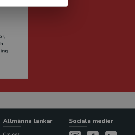
n
or
ch
ing
Allmänna länkar
Sociala medier
Om oss