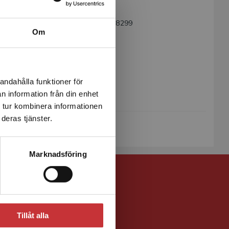
Språk:
Svenska
ISBN:
9789144068299
Om
Utgivningsår:
2001
Revisionsår:
2010
Artikelnummer:
32970-06
andahålla funktioner för
Upplaga:
Sjätte
n information från din enhet
Sidantal:
323
 tur kombinera informationen
deras tjänster.
Köp- och leveransvillkor
Marknadsföring
Tillåt alla