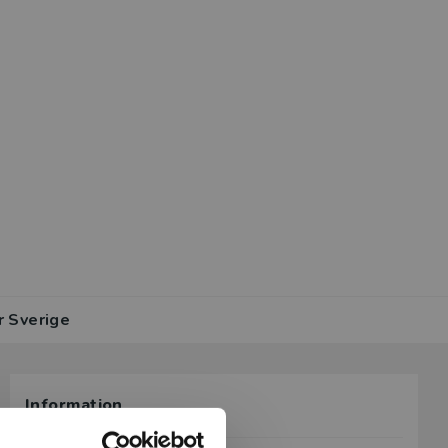
r Sverige
Information