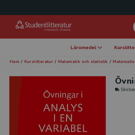
Läromedel
Kurslitt
Hem
/
Kurslitteratur
/
Matematik och statistik
/
Matematis
Övni
Skicka