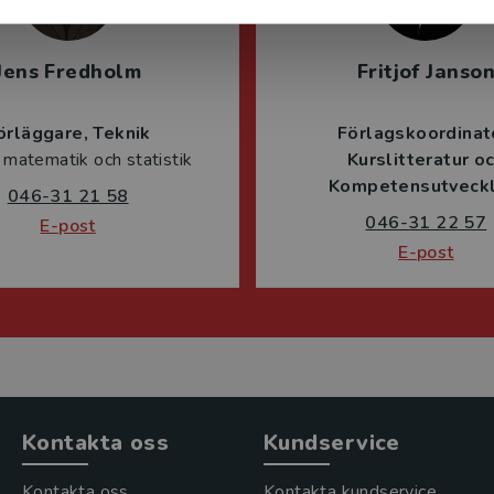
Jens Fredholm
Fritjof Janso
örläggare
Teknik
Förlagskoordinat
 matematik och statistik
Kurslitteratur o
Kompetensutveckl
046-31 21 58
046-31 22 57
E-post
E-post
Kontakta oss
Kundservice
Kontakta oss
Kontakta kundservice