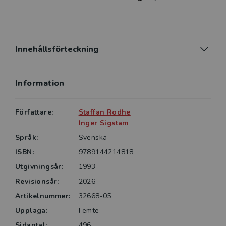
utöka sina gymnasiekunskaper i matematik på ett mer
lättillgängligt vis.
Denna femte upplaga ges ut som mjukband, men
Innehållsförteckning
innehåller inga förändringar av innehållet jämfört med
fjärde upplagan.
Information
Författare:
Staffan Rodhe
Inger Sigstam
Språk:
Svenska
ISBN:
9789144214818
Utgivningsår:
1993
Revisionsår:
2026
Artikelnummer:
32668-05
Upplaga:
Femte
Sidantal:
496