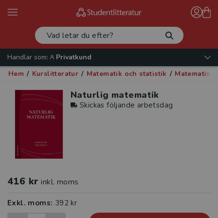
Handlar som:
Privatkund
Hem
/
Kurslitteratur
/
Matematik och statistik
/
Matematisk 
Naturlig matematik
Skickas följande arbetsdag
416 kr
inkl. moms
Exkl. moms:
392 kr