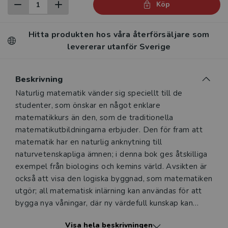
Köp
Hitta produkten hos våra återförsäljare som
levererar utanför Sverige
Beskrivning
Beskrivning
Naturlig matematik vänder sig speciellt till de
studenter, som önskar en något enklare
matematikkurs än den, som de traditionella
matematikutbildningarna erbjuder. Den för fram att
matematik har en naturlig anknytning till
naturvetenskapliga ämnen; i denna bok ges åtskilliga
exempel från biologins och kemins värld. Avsikten är
också att visa den logiska byggnad, som matematiken
utgör; all matematisk inlärning kan användas för att
bygga nya våningar, där ny värdefull kunskap kan
upptäckas. Förutom för biologer, kemister och
Visa hela beskrivningen
(blivande) lärare lämpar sig boken för alla de, som vill