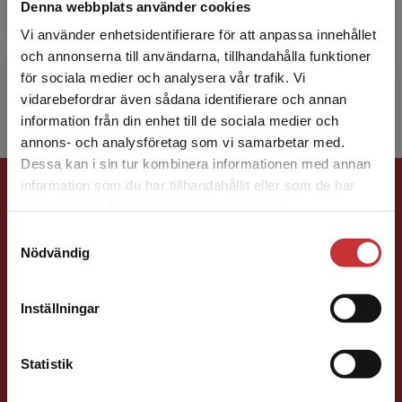
Denna webbplats använder cookies
Vi använder enhetsidentifierare för att anpassa innehållet
Inger Sigstam
och annonserna till användarna, tillhandahålla funktioner
för sociala medier och analysera vår trafik. Vi
Begränsad fraktregion
vidarebefordrar även sådana identifierare och annan
information från din enhet till de sociala medier och
annons- och analysföretag som vi samarbetar med.
Dessa kan i sin tur kombinera informationen med annan
Förlagskontakt
information som du har tillhandahållit eller som de har
Det verkar som att du besöker
samlat in när du har använt deras tjänster.
studentlitteratur.se via en enhet utanför Sverige.
Samtyckesval
Vi erbjuder inte leveranser utanför Sverige. För
Nödvändig
att kunna slutföra ett köp måste
leveransadressen vara i Sverige.
Läs mer
Inställningar
Kontakta kundservice
Jens Fredholm
Statistik
Förläggare
Teknik