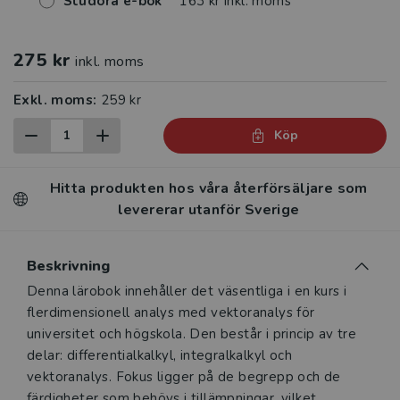
Studora e-bok
163 kr inkl. moms
275 kr
inkl. moms
Exkl. moms:
259 kr
Köp
Hitta produkten hos våra återförsäljare som
levererar utanför Sverige
Beskrivning
Beskrivning
Denna lärobok innehåller det väsentliga i en kurs i
flerdimensionell analys med vektoranalys för
universitet och högskola. Den består i princip av tre
delar: differentialkalkyl, integralkalkyl och
vektoranalys. Fokus ligger på de begrepp och de
färdigheter som behövs i tillämpningar, vilket