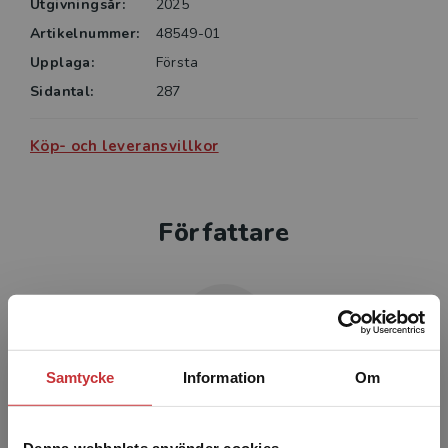
Utgivningsår:
2025
Artikelnummer:
48549-01
Upplaga:
Första
Sidantal:
287
Köp- och leveransvillkor
Författare
Samtycke
Information
Om
Anders Källén