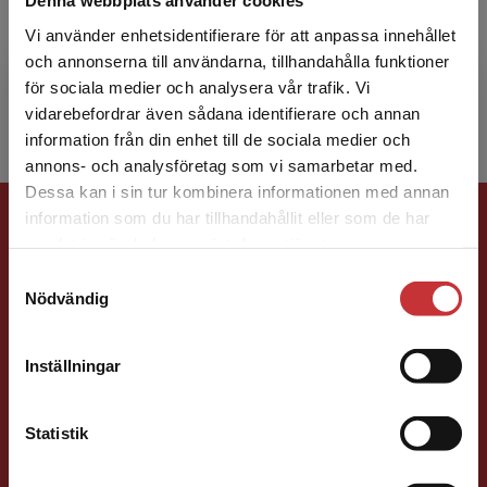
Denna webbplats använder cookies
Anders Källén är filosofie doktor i matematik.
Han har arbetat som statistiker på Astra
Vi använder enhetsidentifierare för att anpassa innehållet
Zeneca i 25 år och därefter som
och annonserna till användarna, tillhandahålla funktioner
universitetslektor i matema...
för sociala medier och analysera vår trafik. Vi
Begränsad fraktregion
vidarebefordrar även sådana identifierare och annan
information från din enhet till de sociala medier och
annons- och analysföretag som vi samarbetar med.
Dessa kan i sin tur kombinera informationen med annan
Förlagskontakt
information som du har tillhandahållit eller som de har
Det verkar som att du besöker
samlat in när du har använt deras tjänster.
studentlitteratur.se via en enhet utanför Sverige.
Samtyckesval
Vi erbjuder inte leveranser utanför Sverige. För
Nödvändig
att kunna slutföra ett köp måste
leveransadressen vara i Sverige.
Läs mer
Inställningar
Kontakta kundservice
Jens Fredholm
Statistik
Förläggare
Teknik
Teknik, matematik och statistik