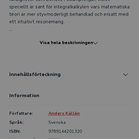
speciellt är sant för integralkalkylen vars matematiska
teori är mer styvmoderligt behandlad och ersatt med
ett intuitivt resonemang.
I vektoranalysen är fokus inte enbart på de tre
Visa hela beskrivningen
grundläggande satserna, Gauss, Greens och Stokes
satser, utan det illustreras också hur dessa används
inom viktiga fysikaliska teorier. Det betyder till
exempel en diskussion om den fysikaliska innebörden
av Maxwells ekvationer.
Innehållsförteckning
Information
Författare:
Anders Källén
Språk:
Svenska
ISBN:
9789144201320