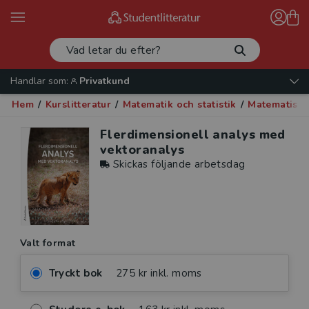
Handlar som:
Privatkund
Hem
/
Kurslitteratur
/
Matematik och statistik
/
Matematisk 
Flerdimensionell analys med
vektoranalys
Skickas följande arbetsdag
Valt format
Tryckt bok
275 kr inkl. moms