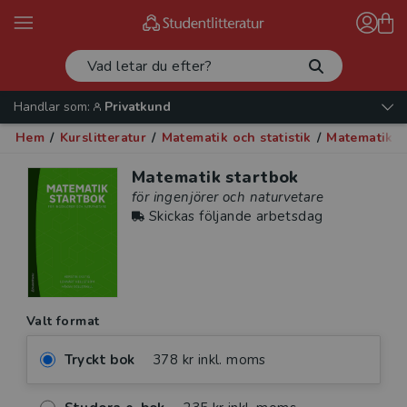
Handlar som:
Privatkund
Hem
/
Kurslitteratur
/
Matematik och statistik
/
Matematik
/
Matematik startbok
för ingenjörer och naturvetare
Skickas följande arbetsdag
Valt format
Tryckt bok
378 kr inkl. moms