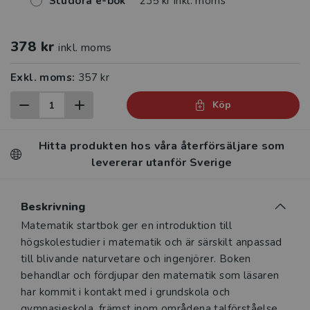
Studora e-bok
235 kr inkl. moms
378 kr
inkl. moms
Exkl. moms:
357 kr
Köp
Hitta produkten hos våra återförsäljare som
levererar utanför Sverige
Beskrivning
Beskrivning
Matematik startbok ger en introduktion till
högskolestudier i matematik och är särskilt anpassad
till blivande naturvetare och ingenjörer. Boken
behandlar och fördjupar den matematik som läsaren
har kommit i kontakt med i grundskola och
gymnasieskola, främst inom områdena talförståelse,