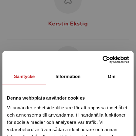
Kerstin Ekstig
Samtycke
Information
Om
Lennart Hellström
Denna webbplats använder cookies
Lennart Hellström är lärare i matematik och
har mångårig erfarenhet av undervisning i
Vi använder enhetsidentifierare för att anpassa innehållet
matematik inom olika högskoleutbildningar,
och annonserna till användarna, tillhandahålla funktioner
som t ex grund- oc...
för sociala medier och analysera vår trafik. Vi
Begränsad fraktregion
vidarebefordrar även sådana identifierare och annan