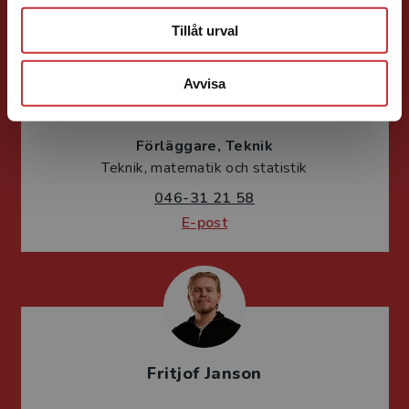
Tillåt urval
Avvisa
Jens Fredholm
Förläggare
Teknik
Teknik, matematik och statistik
046-31 21 58
E-post
Fritjof Janson