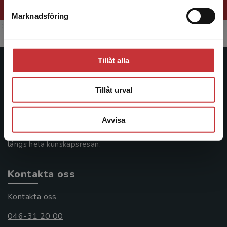
Marknadsföring
Stäng
;
Tillåt alla
Studentlitteratur
Tillåt urval
Studentlitteratur grundades 1963 och är idag Sveriges
ledande utbildningsförlag. Med läromedel, kurslitteratur,
facklitteratur, utbildningar och digitala
Avvisa
informationstjänster i utbudet, finns Studentlitteratur med
längs hela kunskapsresan.
Kontakta oss
Kontakta oss
046-31 20 00