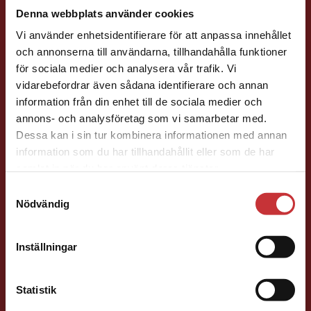
Förläggare
Teknik
Denna webbplats använder cookies
Teknik, matematik och statistik
Vi använder enhetsidentifierare för att anpassa innehållet
046-31 21 58
och annonserna till användarna, tillhandahålla funktioner
E-post
för sociala medier och analysera vår trafik. Vi
Begränsad fraktregion
vidarebefordrar även sådana identifierare och annan
information från din enhet till de sociala medier och
annons- och analysföretag som vi samarbetar med.
Dessa kan i sin tur kombinera informationen med annan
information som du har tillhandahållit eller som de har
Det verkar som att du besöker
samlat in när du har använt deras tjänster.
Fritjof Janson
studentlitteratur.se via en enhet utanför Sverige.
Samtyckesval
Vi erbjuder inte leveranser utanför Sverige. För
Nödvändig
att kunna slutföra ett köp måste
Förlagskoordinator
Kurslitteratur och
leveransadressen vara i Sverige.
Läs mer
Kompetensutveckling
Inställningar
046-31 22 57
Kontakta kundservice
E-post
Statistik