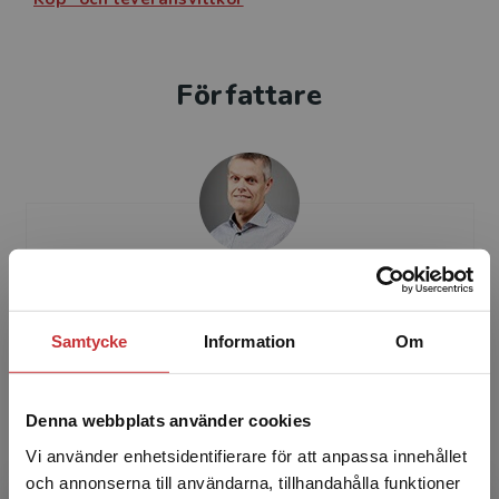
Författare
Stefan Diehl
Samtycke
Information
Om
Stefan Diehl är civilingenjör och docent i
tillämpad matematik vid Lunds Tekniska
Högskola. Han har ­erfarenhet av undervisning,
Denna webbplats använder cookies
kurs- och programu...
Vi använder enhetsidentifierare för att anpassa innehållet
och annonserna till användarna, tillhandahålla funktioner