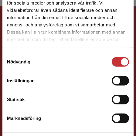
för sociala medier och analysera vår trafik. Vi
Begränsad fraktregion
vidarebefordrar även sådana identifierare och annan
Förlagskontakt
information från din enhet till de sociala medier och
annons- och analysföretag som vi samarbetar med.
Dessa kan i sin tur kombinera informationen med annan
information som du har tillhandahållit eller som de har
Det verkar som att du besöker
samlat in när du har använt deras tjänster.
studentlitteratur.se via en enhet utanför Sverige.
Samtyckesval
Vi erbjuder inte leveranser utanför Sverige. För
Nödvändig
Jens Fredholm
att kunna slutföra ett köp måste
leveransadressen vara i Sverige.
Läs mer
Inställningar
Förläggare
Teknik
Kontakta kundservice
Teknik, matematik och statistik
046-31 21 58
Statistik
E-post
Marknadsföring
Stäng