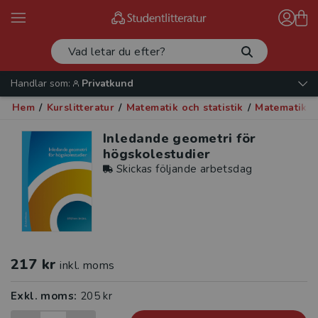
Handlar som:
Privatkund
Hem
/
Kurslitteratur
/
Matematik och statistik
/
Matematik
/
Inledande geometri för
högskolestudier
Skickas följande arbetsdag
217 kr
inkl. moms
Exkl. moms:
205 kr