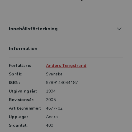
högskolor och universitet. Genom sin uppbyggnad kan
den också användas på
högskoleingenjörsutbildningarna där man t.ex. kan
koncentrera sig på de båda första delarna.
Innehållsförteckning
Information
Författare:
Anders Tengstrand
Språk:
Svenska
ISBN:
9789144044187
Utgivningsår:
1994
Revisionsår:
2005
Artikelnummer:
4677-02
Upplaga:
Andra
Sidantal:
400