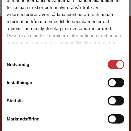
och annonserna till användarna, tillhandahålla funktioner
för sociala medier och analysera vår trafik. Vi
Begränsad fraktregion
vidarebefordrar även sådana identifierare och annan
information från din enhet till de sociala medier och
Förlagskontakt
annons- och analysföretag som vi samarbetar med.
Dessa kan i sin tur kombinera informationen med annan
information som du har tillhandahållit eller som de har
Det verkar som att du besöker
samlat in när du har använt deras tjänster.
studentlitteratur.se via en enhet utanför Sverige.
Samtyckesval
Vi erbjuder inte leveranser utanför Sverige. För
Nödvändig
att kunna slutföra ett köp måste
Jens Fredholm
leveransadressen vara i Sverige.
Läs mer
Inställningar
Förläggare
Teknik
Kontakta kundservice
Teknik, matematik och statistik
Statistik
046-31 21 58
E-post
Marknadsföring
Stäng