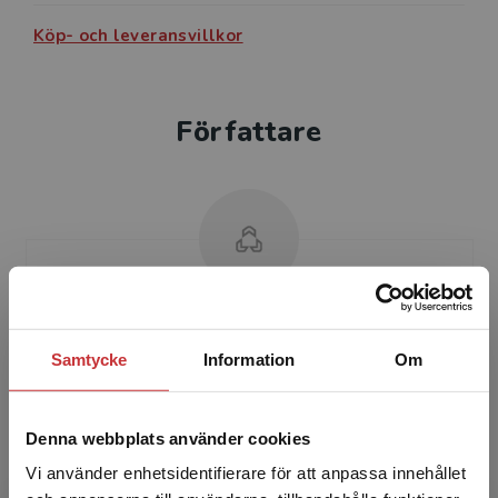
Köp- och leveransvillkor
Författare
Anders Tengstrand
Samtycke
Information
Om
Anders Tengstrand är f.d. universitetslektor i
matematik vid Växjö universitet. Han har
mångårig erfarenhet av undervisning på alla
Denna webbplats använder cookies
stadier vid uni...
Vi använder enhetsidentifierare för att anpassa innehållet