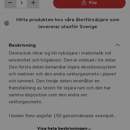
Köp
Hitta produkten hos våra återförsäljare som
levererar utanför Sverige
Beskrivning
Beskrivning
Denna bok riktar sig till nybörjare i matematik vid
universitet och högskolor. Den är indelad i tre delar.
Den första delen behandlar linjära ekvationssystem
och matriser och den andra vektorgeometri i planet
och rummet. Den tredje delen innehåller en
framställning av teorin för linjära rum och den har
samma disposition som den andra om
vektorgeometri.
I boken finns ungefär 150 genomräknade exempel
och över 300 övningar med svar. Läroboken täcker
Visa hela beskrivningen
den första kursen i linjär algebra vid tekniska