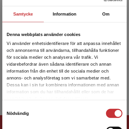
Författare
Samtycke
Information
Om
Denna webbplats använder cookies
Vi använder enhetsidentifierare för att anpassa innehållet
och annonserna till användarna, tillhandahålla funktioner
Gunnar Sparr
för sociala medier och analysera vår trafik. Vi
Begränsad fraktregion
vidarebefordrar även sådana identifierare och annan
Gunnar Sparr är universitetslektor och docent i
information från din enhet till de sociala medier och
matematik vid Lunds Tekniska Högskola sedan
annons- och analysföretag som vi samarbetar med.
1972. Han har mångårig erfarenhet av
Dessa kan i sin tur kombinera informationen med annan
undervisning och a...
information som du har tillhandahållit eller som de har
Det verkar som att du besöker
samlat in när du har använt deras tjänster.
studentlitteratur.se via en enhet utanför Sverige.
Samtyckesval
Vi erbjuder inte leveranser utanför Sverige. För
Nödvändig
att kunna slutföra ett köp måste
Förlagskontakt
leveransadressen vara i Sverige.
Läs mer