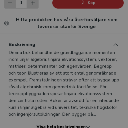
Köp
Hitta produkten hos våra återförsäljare som
levererar utanför Sverige
Beskrivning
Beskrivning
Denna bok behandlar de grundläggande momenten
inom linjär algebra: linjära ekvationssystem, vektorer,
matriser, determinanter och egenvärden. Begrepp
och teori illustreras av ett stort antal genomräknade
exempel. Framställningen strävar efter att bygga upp
såväl algebraisk som geometrisk förståelse. För
teoriuppbyggnaden spelar linjära ekvationssystem
den centrala rollen. Boken är avsedd för en inledande
kurs i linjär algebra vid universitet, tekniska högskolor
och ingenjörsutbildningar. Den bygger på
gymnasieskolans naturvetenskapliga program och
Visa hela beskrivningen
tekniska grenar Övningsbok: Övningar i Linjär algebra