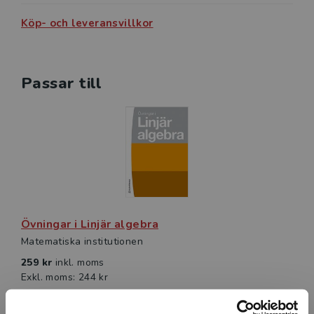
Köp- och leveransvillkor
Passar till
Övningar i Linjär algebra
Matematiska institutionen
259 kr
inkl. moms
Exkl. moms: 244 kr