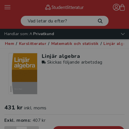
Handlar som:
Privatkund
Hem
/
Kurslitteratur
/
Matematik och statistik
/
Linjär algeb
Linjär algebra
Skickas följande arbetsdag
431 kr
inkl. moms
Exkl. moms:
407 kr