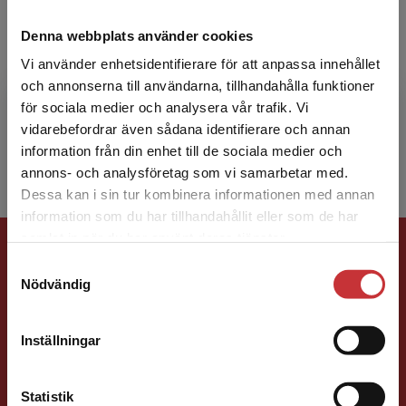
Hillevi Gavel
Denna webbplats använder cookies
Hillevi Gavel är licentiat i matematik och har
Vi använder enhetsidentifierare för att anpassa innehållet
arbetat som högskolelärare sedan slutet av
och annonserna till användarna, tillhandahålla funktioner
1980-talet vid Mälardalens universitet och
för sociala medier och analysera vår trafik. Vi
KTH. Hon har e...
Begränsad fraktregion
vidarebefordrar även sådana identifierare och annan
information från din enhet till de sociala medier och
annons- och analysföretag som vi samarbetar med.
Dessa kan i sin tur kombinera informationen med annan
information som du har tillhandahållit eller som de har
Det verkar som att du besöker
Förlagskontakt
samlat in när du har använt deras tjänster.
studentlitteratur.se via en enhet utanför Sverige.
Samtyckesval
Vi erbjuder inte leveranser utanför Sverige. För
Nödvändig
att kunna slutföra ett köp måste
leveransadressen vara i Sverige.
Läs mer
Inställningar
Kontakta kundservice
Jens Fredholm
Statistik