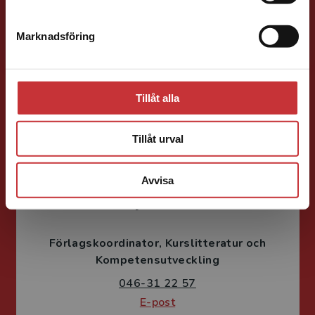
Förläggare
Teknik
Marknadsföring
Stäng
Teknik, matematik och statistik
046-31 21 58
E-post
Tillåt alla
Tillåt urval
Avvisa
Fritjof Janson
Förlagskoordinator
Kurslitteratur och
Kompetensutveckling
046-31 22 57
E-post