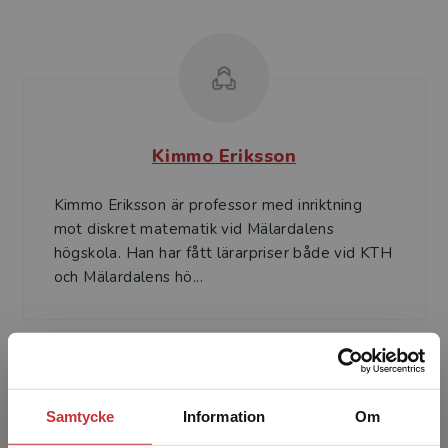
Kimmo Eriksson
Kimmo Eriksson är professor med inriktning
mot diskret matematik vid Mälardalens
högskola. Han har fått lärarpriser både vid KTH
och Mälardalens hö...
Samtycke
Information
Om