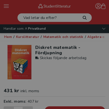
Handlar som:
Privatkund
Hem
/
Kurslitteratur
/
Matematik och statistik
/
Algebra och
Diskret matematik -
Fördjupning
Skickas följande arbetsdag
431 kr
inkl. moms
Exkl. moms:
407 kr