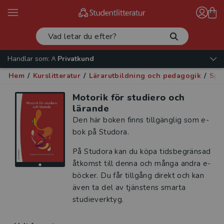
Handlar som:
Privatkund
Hem
/
Kurslitteratur
/
Lärarutbildning och pedagogik
/
Spe
Motorik för studiero och
lärande
Den här boken finns tillgänglig som e-
bok på Studora.
På Studora kan du köpa tidsbegränsad
åtkomst till denna och många andra e-
böcker. Du får tillgång direkt och kan
även ta del av tjänstens smarta
studieverktyg.