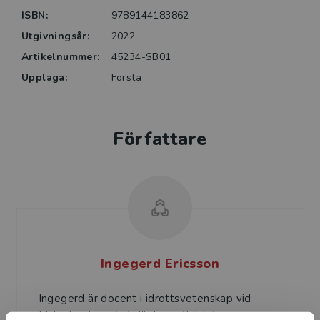
ISBN:
9789144183862
Bokens del 3 behandlar rörelse för mental hälsa och
Utgivningsår:
2022
lärande. Här redovisas forskningsstudier som
undersökt effekter av olika typer av fysisk aktivitet.
Artikelnummer:
45234-SB01
Kapitlet avslutas med några sammanfattande
Upplaga:
Första
konsekvenser och rekommendationer för motorisk
träning i skolan.
Författare
Boken vänder sig till lärare, lärarstudenter,
fritidspedagoger, skolledare och andra pedagoger i
grundskolan inklusive den anpassade grundskolan.
Även skolsköterskor och vårdnadshavare till elever i
dessa skolor kan ha glädje av bokens innehåll liksom
föreningslivets idrottsledare/tränare samt andra
motorikintresserade.
Ingegerd Ericsson
Ingegerd är docent i idrottsvetenskap vid
Malmö universitet där hon utbildat