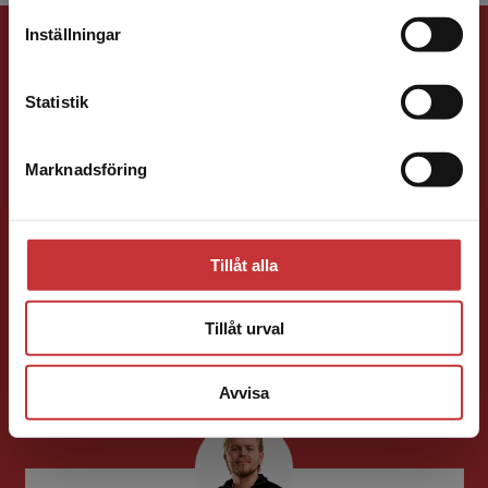
leveransadressen vara i Sverige.
Läs mer
Förlagskontakt
Inställningar
Kontakta kundservice
Statistik
Marknadsföring
Stäng
Sigrid Ekblad
Tillåt alla
Förläggare
Lärarutbildning och pedagogik
Tillåt urval
046-31 22 38
E-post
Avvisa