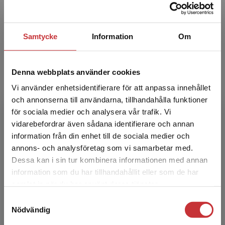
idrottslärare och idrottsvetare. Hennes
forskningsintresse är barns mo...
Samtycke
Information
Om
Denna webbplats använder cookies
Vi använder enhetsidentifierare för att anpassa innehållet
och annonserna till användarna, tillhandahålla funktioner
för sociala medier och analysera vår trafik. Vi
Kennet Fröjd
Begränsad fraktregion
vidarebefordrar även sådana identifierare och annan
information från din enhet till de sociala medier och
Kennet Fröjd har under mer än 30 år arbetat
annons- och analysföretag som vi samarbetar med.
med och haft fokus på inkludering med hjälp av
Dessa kan i sin tur kombinera informationen med annan
evidensbaserade lärstrategier. Han har sin
information som du har tillhandahållit eller som de har
främsta speci...
Det verkar som att du besöker
samlat in när du har använt deras tjänster.
studentlitteratur.se via en enhet utanför Sverige.
Samtyckesval
Vi erbjuder inte leveranser utanför Sverige. För
Nödvändig
att kunna slutföra ett köp måste