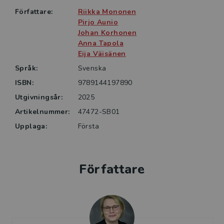
Författare:
Riikka Mononen
Pirjo Aunio
Johan Korhonen
Anna Tapola
Eija Väisänen
Språk:
Svenska
ISBN:
9789144197890
Utgivningsår:
2025
Artikelnummer:
47472-SB01
Upplaga:
Första
Författare