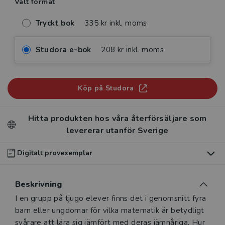
Valt format
Tryckt bok
335 kr inkl. moms
Studora e-bok
208 kr inkl. moms
Köp på Studora
Hitta produkten hos våra återförsäljare som
levererar utanför Sverige
Digitalt provexemplar
Du som undervisar kan beställa ett kostnadsfritt
Beskrivning
digitalt provexemplar av den här produkten
.
Beskrivning
I en grupp på tjugo elever finns det i genomsnitt fyra
Våra digitala provexemplar tillhandahålls via Studora.se
barn eller ungdomar för vilka matematik är betydligt
och ger dig tillgång till boken under 180 dagar. Observera
svårare att lära sig jämfört med deras jämnåriga. Hur