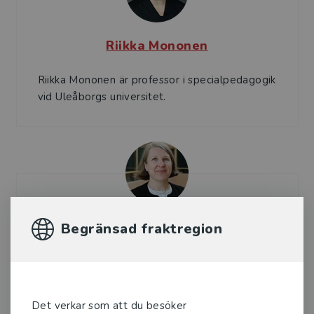
Riikka Mononen
Riikka Mononen är professor i specialpedagogik
vid Uleåborgs universitet.
Begränsad fraktregion
Pirjo Aunio
Pirjo Aunio är professor i specialpedagogik vid
Helsingfors universitet.
Det verkar som att du besöker