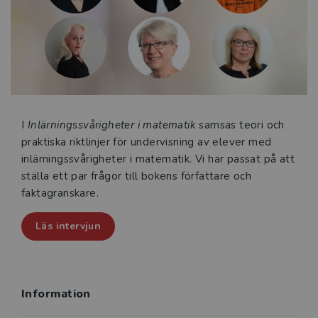
Denna upplaga har faktagranskats och anpassats för
lärare verksamma i Sverige. Relevant forskning och
praktiknära exempel från den svenska kontexten har
lagts till. På så sätt blir boken både teoretiskt solid
och praktiskt tillämpbar i svensk skola.
Boken vänder sig till blivande och verksamma lärare
och speciallärare inom grundskolan.
I
Inlärningssvårigheter i matematik
samsas teori och
praktiska riktlinjer för undervisning av elever med
inlärningssvårigheter i matematik. Vi har passat på att
ställa ett par frågor till bokens författare och
faktagranskare.
Läs intervjun
Information