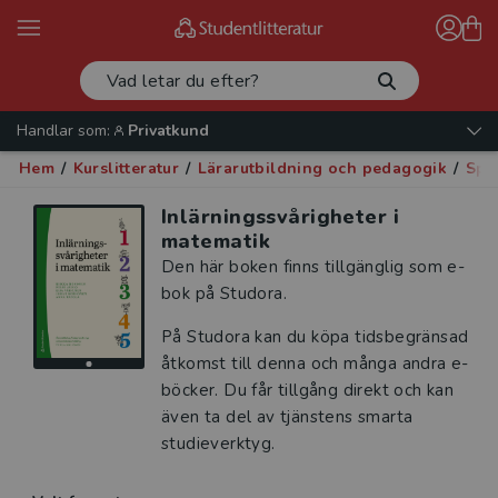
Handlar som:
Privatkund
Hem
/
Kurslitteratur
/
Lärarutbildning och pedagogik
/
Spe
Inlärningssvårigheter i
matematik
Den här boken finns tillgänglig som e-
bok på Studora.
På Studora kan du köpa tidsbegränsad
åtkomst till denna och många andra e-
böcker. Du får tillgång direkt och kan
även ta del av tjänstens smarta
studieverktyg.