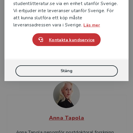
studentlitteratur.se via en enhet utanför Sverige.
Vi erbjuder inte leveranser utanför Sverige. För
att kunna slutföra ett köp måste
leveransadressen vara i Sverige.
Läs mer
Kontakta kundservice
Johan Korhonen
Johan Korhonen är professor i pedagogisk
psykologi vid Åbo Akademi.
Stäng
Anna Tapola
Anna Tapola genomför postdoktoral forskning