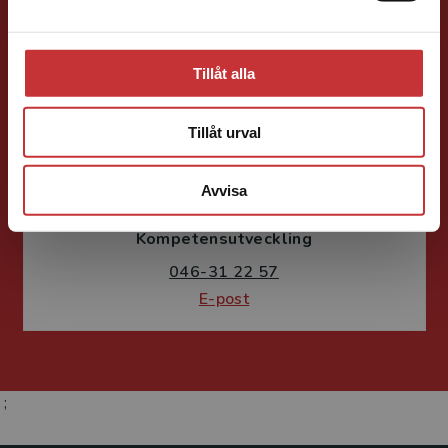
Tillåt alla
Tillåt urval
Fritjof Janson
Avvisa
Förlagskoordinator
Kurslitteratur och
Kompetensutveckling
046-31 22 57
E-post
;