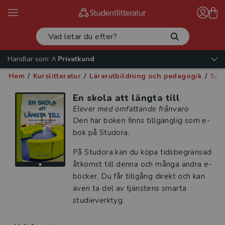
Handlar som:
Privatkund
Hem
/
Kurslitteratur
/
Lärarutbildning och pedagogik
/
Spe
En skola att längta till
Elever med omfattande frånvaro
Den här boken finns tillgänglig som e-
bok på Studora.
På Studora kan du köpa tidsbegränsad
åtkomst till denna och många andra e-
böcker. Du får tillgång direkt och kan
även ta del av tjänstens smarta
studieverktyg.