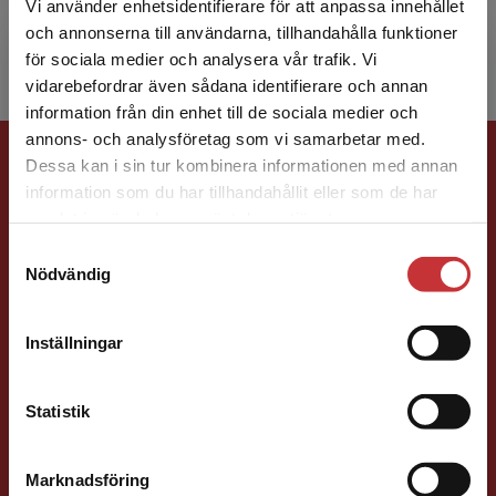
Vi använder enhetsidentifierare för att anpassa innehållet
hemmasit...
och annonserna till användarna, tillhandahålla funktioner
för sociala medier och analysera vår trafik. Vi
Begränsad fraktregion
vidarebefordrar även sådana identifierare och annan
information från din enhet till de sociala medier och
annons- och analysföretag som vi samarbetar med.
Förlagskontakt
Dessa kan i sin tur kombinera informationen med annan
information som du har tillhandahållit eller som de har
Det verkar som att du besöker
samlat in när du har använt deras tjänster.
studentlitteratur.se via en enhet utanför Sverige.
Samtyckesval
Vi erbjuder inte leveranser utanför Sverige. För
Nödvändig
att kunna slutföra ett köp måste
leveransadressen vara i Sverige.
Läs mer
Sigrid Ekblad
Inställningar
Kontakta kundservice
Förläggare
Statistik
Lärarutbildning och pedagogik
046-31 22 38
Marknadsföring
Stäng
E-post