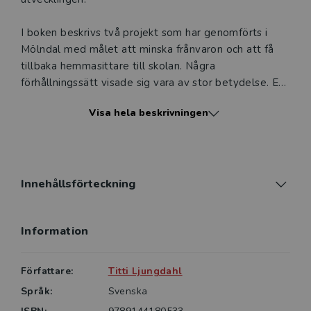
I boken beskrivs två projekt som har genomförts i
Mölndal med målet att minska frånvaron och att få
tillbaka hemmasittare till skolan. Några
förhållningssätt visade sig vara av stor betydelse. En
god relation med respekt för elevens integritet,
Visa hela beskrivningen
förståelse för att alla elever är olika, utnyttjande av
digitala verktyg och en anpassad lärmiljö utifrån varje
elevs behov är centrala faktorer i denna bok.
Förhoppningen är att boken ska ge inspiration och
Innehållsförteckning
idéer till hur vi förebygger frånvaro och utanförskap
och skapar en skola som passar alla. En skola att
Information
längta till!
Boken vänder sig till blivande och verksamma lärare,
Författare:
Titti Ljungdahl
speciallärare/specialpedagoger, skolchefer/skolledare,
Språk:
Svenska
elevassistenter och övrig skolpersonal men kan även