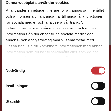
Denna webbplats använder cookies
Claes Nilholm är professor i pedagogik med
Vi använder enhetsidentifierare för att anpassa innehållet
inriktning mot specialpedagogik vid
och annonserna till användarna, tillhandahålla funktioner
institutionen för pedagogik, didaktik och
för sociala medier och analysera vår trafik. Vi
utbildningsstudier vid Upp...
Begränsad fraktregion
vidarebefordrar även sådana identifierare och annan
information från din enhet till de sociala medier och
annons- och analysföretag som vi samarbetar med.
Dessa kan i sin tur kombinera informationen med annan
Förlagskontakt
information som du har tillhandahållit eller som de har
Det verkar som att du besöker
samlat in när du har använt deras tjänster.
studentlitteratur.se via en enhet utanför Sverige.
Samtyckesval
Vi erbjuder inte leveranser utanför Sverige. För
Nödvändig
att kunna slutföra ett köp måste
leveransadressen vara i Sverige.
Läs mer
Inställningar
Kontakta kundservice
Sigrid Ekblad
Statistik
Förläggare