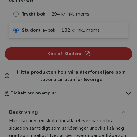
Valt format
Tryckt bok
294 kr inkl. moms
Studora e-bok
182 kr inkl. moms
Köp på Studora
Hitta produkten hos våra återförsäljare som
levererar utanför Sverige
Digitalt provexemplar
Du som undervisar kan beställa ett kostnadsfritt
Beskrivning
digitalt provexemplar av den här produkten
.
Beskrivning
Hur skapar vi en skola där alla elever har en bra
Våra digitala provexemplar tillhandahålls via Studora.se
situation samtidigt som särlösningar undviks i så hög
och ger dig tillgång till boken under 180 dagar. Observera
grad som möjligt? Det är den övergripande fråga som