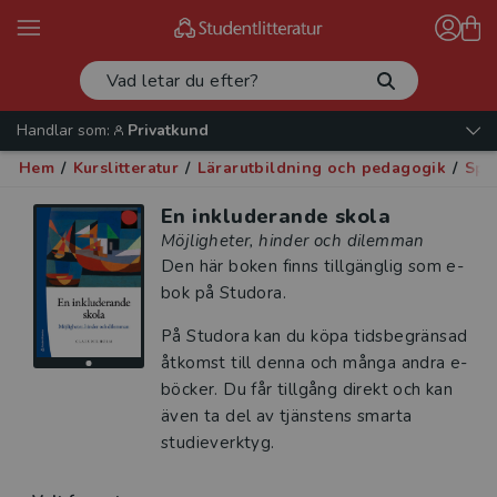
Handlar som:
Privatkund
Hem
/
Kurslitteratur
/
Lärarutbildning och pedagogik
/
Spe
En inkluderande skola
Möjligheter, hinder och dilemman
Den här boken finns tillgänglig som e-
bok på Studora.
På Studora kan du köpa tidsbegränsad
åtkomst till denna och många andra e-
böcker. Du får tillgång direkt och kan
även ta del av tjänstens smarta
studieverktyg.