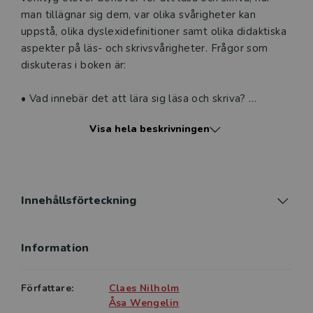
man tillägnar sig dem, var olika svårigheter kan
uppstå, olika dyslexidefinitioner samt olika didaktiska
aspekter på läs- och skrivsvårigheter. Frågor som
diskuteras i boken är:
• Vad innebär det att lära sig läsa och skriva?
Visa hela beskrivningen
• Varför får vissa elever läs- och skrivsvårigheter?
• Hur kan uppkomsten av svårigheter förebyggas?
• Vad innebär det att arbeta ”evidensbaserat” med
Innehållsförteckning
läs- och skrivlärandet?
Information
• Hur kan lärare och andra vuxna med professioner
inom området hjälpa elever som får svårigheter att
lära sig läsa och skriva?
Författare:
Claes Nilholm
Åsa Wengelin