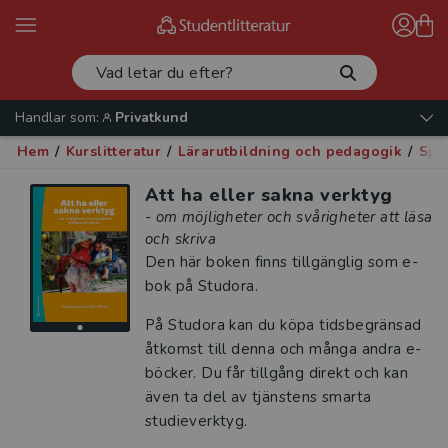
Handlar som:
Privatkund
Hem
/
Kurslitteratur
/
Lärarutbildning och pedagogik
/
Spe
Att ha eller sakna verktyg
- om möjligheter och svårigheter att läsa
och skriva
Den här boken finns tillgänglig som e-
bok på Studora.
På Studora kan du köpa tidsbegränsad
åtkomst till denna och många andra e-
böcker. Du får tillgång direkt och kan
även ta del av tjänstens smarta
studieverktyg.