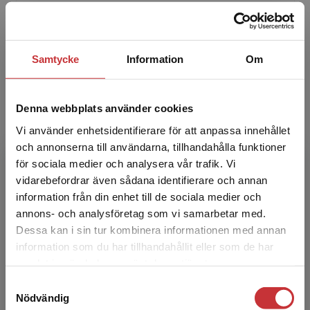
inriktning mot specialpedagogik vid
institutionen för pedagogik, didaktik och
utbildningsstudier vid Upp...
Samtycke
Information
Om
Denna webbplats använder cookies
Vi använder enhetsidentifierare för att anpassa innehållet
och annonserna till användarna, tillhandahålla funktioner
för sociala medier och analysera vår trafik. Vi
Åsa Wengelin
Begränsad fraktregion
vidarebefordrar även sådana identifierare och annan
information från din enhet till de sociala medier och
Åsa Wengelin är fil.dr i allmän språkvetenskap
annons- och analysföretag som vi samarbetar med.
och lektor vid Lunds universitet. Hon
Dessa kan i sin tur kombinera informationen med annan
disputerade på en avhandling om
information som du har tillhandahållit eller som de har
Det verkar som att du besöker
skrivprocesser hos vuxna med l...
samlat in när du har använt deras tjänster.
studentlitteratur.se via en enhet utanför Sverige.
Samtyckesval
Vi erbjuder inte leveranser utanför Sverige. För
Nödvändig
att kunna slutföra ett köp måste