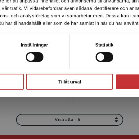
e för att anpassa innehållet och annonserna till användarna, tillh
Det verkar som att du besöker studentlitteratur.se via en
vår trafik. Vi vidarebefordrar även sådana identifierare och anna
enhet utanför Sverige. Vi erbjuder inte leveranser utanför
nnons- och analysföretag som vi samarbetar med. Dessa kan i sin
Sverige. För att kunna slutföra ett köp måste
har tillhandahållit eller som de har samlat in när du har använt 
leveransadressen vara i Sverige.
Läs mer
Kontakta kundservice
Inställningar
Statistik
ter Edward Gill
Guadalupe Fran
ward Gill är professor
Guadalupe Francia är prof
 i pedagogik vid
pedagogik vid Högskolan 
Stäng
n i Gävle. Han är
och vetenskaplig ledare f
 och kom till Sverige i
interdisciplinära strategis
Tillåt urval
 1974. Gill disputerade
forskningsområdet In...
Visa alla - 5