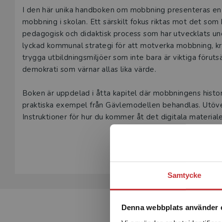
Beskrivning
I den här unika handboken om mobbning presenteras en 
mobbning i skolan. Ett särskilt fokus riktas mot det som
pedagogisk och didaktisk process som har utvecklats un
lyckad kommunal strategi för att motverka mobbning, krä
trygga utbildningsmiljöer som inte bara är viktiga föruts
demokrati som värnar allas lika värde.
Boken är uppdelad i åtta kapitel där mobbningens histori
praktiska exempel från Gävlemodellen behandlas. Utöver
Instruktioner för hur du kommer åt det digitala materiale
Visa hela be
Boken riktar sig till blivande och verksamma lärare men 
och skolhuvudmän samt till alla andra som är intressera
Samtycke
Denna webbplats använder 