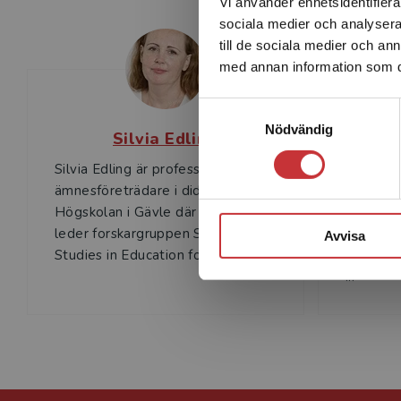
Vi använder enhetsidentifierar
sociala medier och analysera 
till de sociala medier och a
med annan information som du 
Samtyckesval
Nödvändig
Silvia Edling
Pe
Silvia Edling är professor/
Peter Ed
ämnesföreträdare i didaktik vid
emeritus
Högskolan i Gävle där hon även
Högskola
leder forskargruppen SEEDS,
irländare
Avvisa
Studies in Education for Equi...
december
...