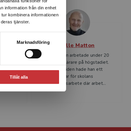
andahålla funktioner för
n information från din enhet
 tur kombinera informationen
deras tjänster.
Marknadsföring
cia
Pelle Matton
essor i
Pelle Matton arbetade under 20
i Gävle
års tid som lärare på högstadiet.
ör det
Under den tiden hade han ett
ka
utökat ansvar för skolans
Tillåt alla
elevomsorgsarbete där arbet...