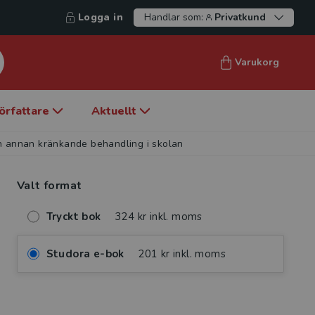
Logga in
Handlar som:
Privatkund
Varukorg
örfattare
Aktuellt
 annan kränkande behandling i skolan
Valt format
Tryckt bok
324 kr inkl. moms
Studora e-bok
201 kr inkl. moms