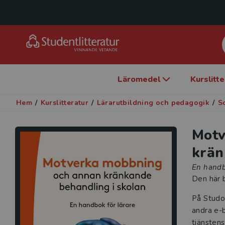
Läromedel
Kurslitt
Hem
/
Kurslitteratur
/
Lärarutbildning och pedagogik
/
S
Motv
krän
En handb
Den här b
På Studo
andra e-b
tjänstens