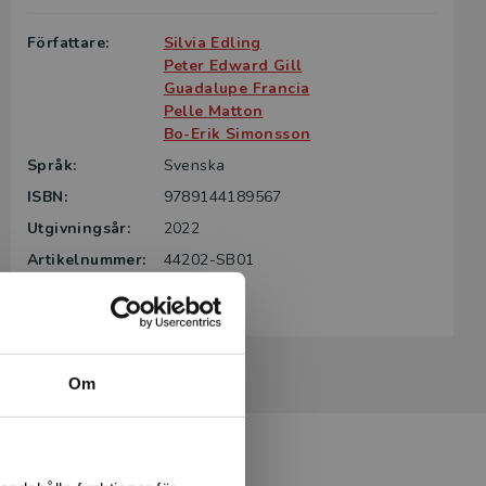
Författare:
Silvia Edling
Peter Edward Gill
Guadalupe Francia
Pelle Matton
Bo-Erik Simonsson
Språk:
Svenska
ISBN:
9789144189567
Utgivningsår:
2022
Artikelnummer:
44202-SB01
Upplaga:
Första
Om