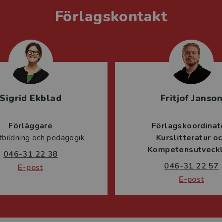
Förlagskontakt
Sigrid Ekblad
Fritjof Janso
Förläggare
Förlagskoordinat
tbildning och pedagogik
Kurslitteratur o
Kompetensutveckl
046-31 22 38
046-31 22 57
E-post
E-post