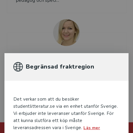
pedagog och speci...
Jennie Wilson
Begränsad fraktregion
Jennie Wilson är legitimerad grundskollärare.
Hon har arbetat flera år som klasslärare och
förstelärare i kooperativt lärande. Ända sedan
sin studi...
Det verkar som att du besöker
studentlitteratur.se via en enhet utanför Sverige.
Vi erbjuder inte leveranser utanför Sverige. För
att kunna slutföra ett köp måste
leveransadressen vara i Sverige.
Läs mer
Förlagskontakt