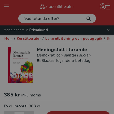
Handlar som:
Privatkund
Hem
/
Kurslitteratur
/
Lärarutbildning och pedagogik
/
Soci
Meningsfullt lärande
Demokrati och samtal i skolan
Skickas följande arbetsdag
385 kr
inkl. moms
Exkl. moms:
363 kr