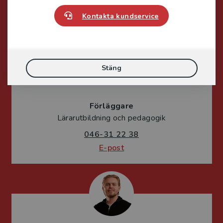
Kontakta kundservice
Stäng
Sigrid Ekblad
Förläggare
Lärarutbildning och pedagogik
046-31 22 38
E-post