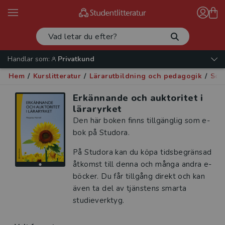
Handlar som:
Privatkund
Hem
/
Kurslitteratur
/
Lärarutbildning och pedagogik
/
Soci
Erkännande och auktoritet i
läraryrket
Den här boken finns tillgänglig som e-
bok på Studora.
På Studora kan du köpa tidsbegränsad
åtkomst till denna och många andra e-
böcker. Du får tillgång direkt och kan
även ta del av tjänstens smarta
studieverktyg.