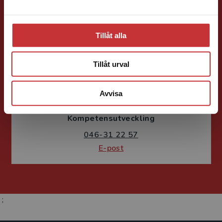
Tillåt alla
Tillåt urval
Fritjof Janson
Avvisa
Förlagskoordinator
Kurslitteratur och
Kompetensutveckling
046-31 22 57
E-post
;