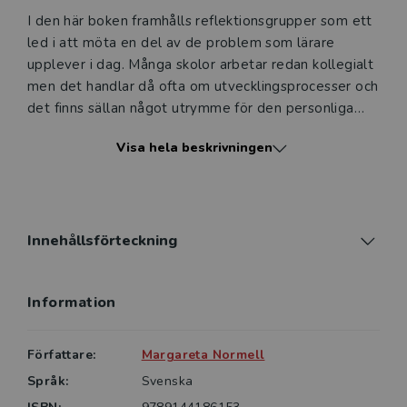
I den här boken framhålls reflektionsgrupper som ett
led i att möta en del av de problem som lärare
upplever i dag. Många skolor arbetar redan kollegialt
men det handlar då ofta om utvecklingsprocesser och
det finns sällan något utrymme för den personliga
berättelsen och lyssnandet. Men filosofen Axel
Visa hela beskrivningen
Honneth menar att erkännande är en central del av
det goda livet, och med utgångspunkt i denna insikt
erbjuder boken nya sätt att förstå undervisning och
lärande.
Innehållsförteckning
Erkännande och auktoritet i läraryrket hjälper blivande
och verksamma lärare att möta utmaningar i
Information
yrkesrollen. Det kan handla om krävande föräldrar,
hot och våld i vardagen, elever som inte verkar må
bra samt samhällets ständiga krav på effektivitet och
Författare:
Margareta Normell
resultat.
Språk:
Svenska