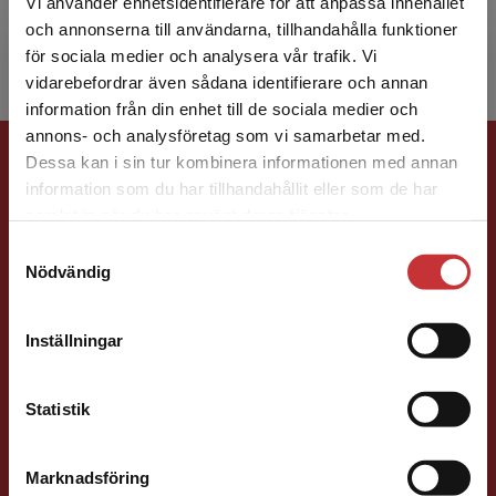
Vi använder enhetsidentifierare för att anpassa innehållet
Studentlitteratur. Ho...
och annonserna till användarna, tillhandahålla funktioner
för sociala medier och analysera vår trafik. Vi
Begränsad fraktregion
vidarebefordrar även sådana identifierare och annan
information från din enhet till de sociala medier och
annons- och analysföretag som vi samarbetar med.
Förlagskontakt
Dessa kan i sin tur kombinera informationen med annan
information som du har tillhandahållit eller som de har
Det verkar som att du besöker
samlat in när du har använt deras tjänster.
studentlitteratur.se via en enhet utanför Sverige.
Samtyckesval
Vi erbjuder inte leveranser utanför Sverige. För
Nödvändig
att kunna slutföra ett köp måste
leveransadressen vara i Sverige.
Läs mer
Sigrid Ekblad
Inställningar
Kontakta kundservice
Förläggare
Statistik
Lärarutbildning och pedagogik
046-31 22 38
Marknadsföring
Stäng
E-post