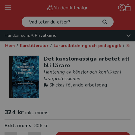
Handlar som:
Privatkund
Hem
/
Kurslitteratur
/
Lärarutbildning och pedagogik
/
Soci
Det känslomässiga arbetet att
bli lärare
Hantering av känslor och konflikter i
lärarprofessionen
Skickas följande arbetsdag
324 kr
inkl. moms
Exkl. moms:
306 kr