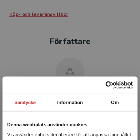
Köp- och leveransvillkor
Författare
Henrik Lindqvist
Samtycke
Information
Om
Henrik Lindqvist är legitimerad lärare,
specialpedagog och universitetslektor i
Denna webbplats använder cookies
pedagogik vid Linköpings Universitet. Han
forskar om utmanande situ...
Vi använder enhetsidentifierare för att anpassa innehållet