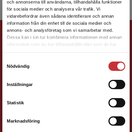
och annonserna till användarna, tillhandahålla funktioner
för sociala medier och analysera vår trafik. Vi
Begränsad fraktregion
vidarebefordrar även sådana identifierare och annan
information från din enhet till de sociala medier och
Förlagskontakt
annons- och analysföretag som vi samarbetar med.
Dessa kan i sin tur kombinera informationen med annan
information som du har tillhandahållit eller som de har
Det verkar som att du besöker
samlat in när du har använt deras tjänster.
studentlitteratur.se via en enhet utanför Sverige.
Samtyckesval
Vi erbjuder inte leveranser utanför Sverige. För
Nödvändig
att kunna slutföra ett köp måste
leveransadressen vara i Sverige.
Sigrid Ekblad
Läs mer
Inställningar
Kontakta kundservice
Förläggare
Lärarutbildning och pedagogik
Statistik
046-31 22 38
E-post
Marknadsföring
Stäng