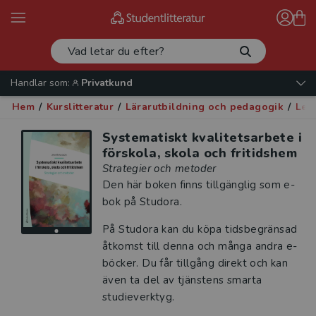
Handlar som:
Privatkund
Hem
/
Kurslitteratur
/
Lärarutbildning och pedagogik
/
Led
Systematiskt kvalitetsarbete i
förskola, skola och fritidshem
Strategier och metoder
Den här boken finns tillgänglig som e-
bok på Studora.
På Studora kan du köpa tidsbegränsad
åtkomst till denna och många andra e-
böcker. Du får tillgång direkt och kan
även ta del av tjänstens smarta
studieverktyg.