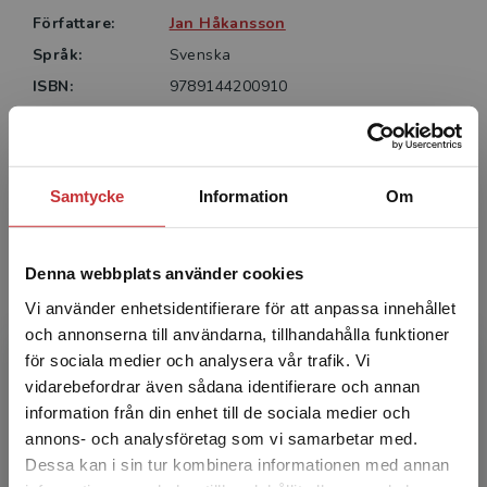
Författare:
Jan Håkansson
Språk:
Svenska
ISBN:
9789144200910
Utgivningsår:
2013
Revisionsår:
2025
Artikelnummer:
37137-SB04
Samtycke
Information
Om
Upplaga:
Fjärde
Denna webbplats använder cookies
Författare
Vi använder enhetsidentifierare för att anpassa innehållet
och annonserna till användarna, tillhandahålla funktioner
för sociala medier och analysera vår trafik. Vi
Begränsad fraktregion
vidarebefordrar även sådana identifierare och annan
information från din enhet till de sociala medier och
annons- och analysföretag som vi samarbetar med.
Dessa kan i sin tur kombinera informationen med annan