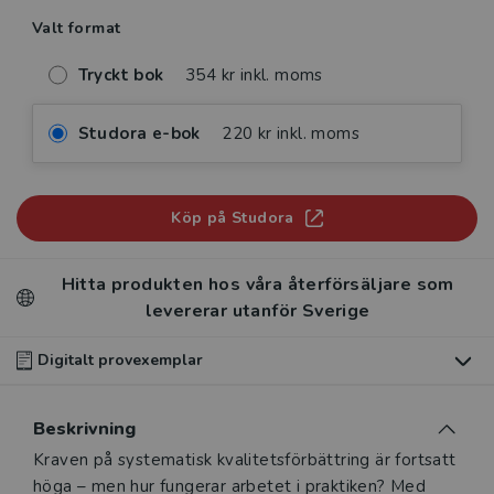
Valt format
Tryckt bok
354 kr inkl. moms
Studora e-bok
220 kr inkl. moms
Köp på Studora
Hitta produkten hos våra återförsäljare som
levererar utanför Sverige
Digitalt provexemplar
Du som undervisar kan beställa ett kostnadsfritt
Beskrivning
digitalt provexemplar av den här produkten
.
Beskrivning
Kraven på systematisk kvalitetsförbättring är fortsatt
Våra digitala provexemplar tillhandahålls via Studora.se
höga – men hur fungerar arbetet i praktiken? Med