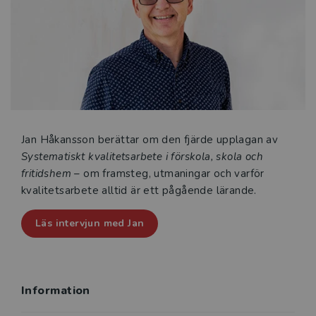
Den fjärde upplagan innehåller flera uppdateringar,
särskilt i fråga om läroplansförändringar, men också i
relation till förändringar av nationella regleringar och
rekommendationer kring det systematiska
kvalitetsarbetet.
Boken vänder sig till alla som är berörda av
systematiskt kvalitetsarbete inom skolväsendet. Den
är lämplig som kurslitteratur i rektors- och
Jan Håkansson berättar om den fjärde upplagan av
lärarutbildningar samt som handbok för verksamma
Systematiskt kvalitetsarbete i förskola, skola och
inom alla skolformer och fritidshem.
fritidshem
– om framsteg, utmaningar och varför
kvalitetsarbete alltid är ett pågående lärande.
Läs intervjun med Jan
Information