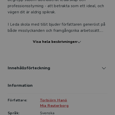
professionsstyrning - att betrakta som ett ideal, och
vägen dit är aldrig spikrak.
I Leda skola med tillit bjuder författaren generöst på
både misslyckanden och framgångsrika arbetssätt.
Tillit framträder här som en seglats mot nya
Visa hela beskrivningen
horisonter, filosofiskt och samtidigt väldigt konkret,
med exempel från skolutvecklingsprocesser,
elevhälsa och olika typer av ledningspraktik.
Kollektivt omdöme, lösningsorientering och lärande
utgör nyckelbegrepp i sammanhanget ​samt vikten av
Innehållsförteckning
mod och att ständigt orka utmana sig själv.
Information
Leda skola med tillit vänder sig till verksamma inom
skola, särskilt rektorer och andra med
ledningsuppdrag.
Författare:
Torbjörn Hanö
Mia Reuterborg
“Den här boken är en fascinerande berättelse om
Språk:
Svenska