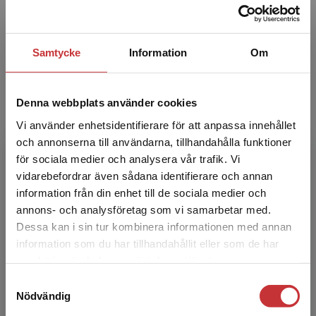
vuxenutbildning och de senaste dryga tio åren
på Sve...
Samtycke
Information
Om
Denna webbplats använder cookies
Vi använder enhetsidentifierare för att anpassa innehållet
och annonserna till användarna, tillhandahålla funktioner
för sociala medier och analysera vår trafik. Vi
Mia Reuterborg
Begränsad fraktregion
vidarebefordrar även sådana identifierare och annan
information från din enhet till de sociala medier och
Mia Reuterborg har en fil.kand. i
annons- och analysföretag som vi samarbetar med.
statsvetenskap med inriktning på utrednings-
Dessa kan i sin tur kombinera informationen med annan
och utvecklingsarbete i offentlig sektor. Under
information som du har tillhandahållit eller som de har
drygt två decennier ...
Det verkar som att du besöker
samlat in när du har använt deras tjänster.
studentlitteratur.se via en enhet utanför Sverige.
Samtyckesval
Vi erbjuder inte leveranser utanför Sverige. För
Nödvändig
att kunna slutföra ett köp måste