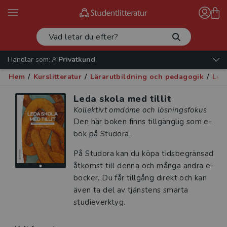
Handlar som:
Privatkund
Hem
/
Kurslitteratur
/
Lärarutbildning och pedagogik
/
Led
Leda skola med tillit
Kollektivt omdöme och lösningsfokus
Den här boken finns tillgänglig som e-
bok på Studora.
På Studora kan du köpa tidsbegränsad
åtkomst till denna och många andra e-
böcker. Du får tillgång direkt och kan
även ta del av tjänstens smarta
studieverktyg.