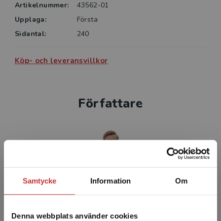
skolchefer kan ha stor nytta av de insikter som boken
Artikelnummer:
43562-01
erbjuder.
Upplaga:
Första
Sidantal:
240
Köp- och leveransvillkor
Författare
Samtycke
Information
Om
Martin Lackeus
Martin Lackéus är disputerad forskare på
Denna webbplats använder cookies