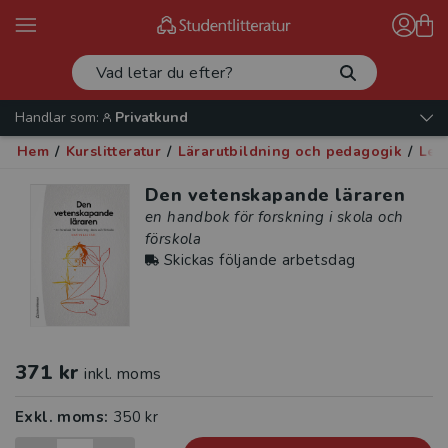
Handlar som:
Privatkund
Hem
/
Kurslitteratur
/
Lärarutbildning och pedagogik
/
Led
Den vetenskapande läraren
en handbok för forskning i skola och
förskola
Skickas följande arbetsdag
371 kr
inkl. moms
Exkl. moms:
350 kr