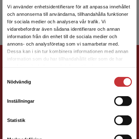
Chalmers med fokus på handlingsbaserad
Vi använder enhetsidentifierare för att anpassa innehållet
utbildning och relaterat bedömningsstöd.
och annonserna till användarna, tillhandahålla funktioner
Martin forskar också på ko...
för sociala medier och analysera vår trafik. Vi
Begränsad fraktregion
vidarebefordrar även sådana identifierare och annan
information från din enhet till de sociala medier och
annons- och analysföretag som vi samarbetar med.
Dessa kan i sin tur kombinera informationen med annan
Förlagskontakt
information som du har tillhandahållit eller som de har
Det verkar som att du besöker
samlat in när du har använt deras tjänster.
studentlitteratur.se via en enhet utanför Sverige.
Samtyckesval
Vi erbjuder inte leveranser utanför Sverige. För
Nödvändig
att kunna slutföra ett köp måste
leveransadressen vara i Sverige.
Läs mer
Inställningar
Susanna Magnusson
Kontakta kundservice
Statistik
Förläggare
Psykologi, Socialt arbete, Skolledning