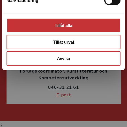
046-31 22 05
Marknadsföring
Stäng
E-post
Tillåt alla
Tillåt urval
Susanne Borg-Törn
Avvisa
Förlagskoordinator
Kurslitteratur och
Kompetensutveckling
046-31 21 61
E-post
;