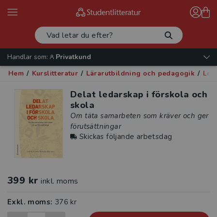
Handlar som:
Privatkund
Hem
/
Kurslitteratur
/
Lärarutbildning och pedagogik
/
Led
Delat ledarskap i förskola och
skola
Om täta samarbeten som kräver och ger
förutsättningar
Skickas följande arbetsdag
399 kr
inkl. moms
Exkl. moms:
376 kr