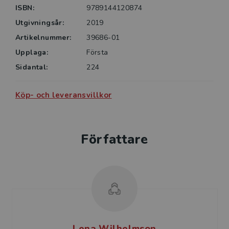
arbetssituationer för rektorer vars uppdrag ofta är
ISBN:
9789144120874
Utgivningsår:
2019
Artikelnummer:
39686-01
Upplaga:
Första
Sidantal:
224
Köp- och leveransvillkor
Författare
Lena Wilhelmson