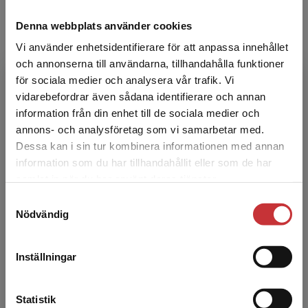
Denna webbplats använder cookies
Vi använder enhetsidentifierare för att anpassa innehållet
och annonserna till användarna, tillhandahålla funktioner
Erik Berntson
för sociala medier och analysera vår trafik. Vi
Begränsad fraktregion
vidarebefordrar även sådana identifierare och annan
information från din enhet till de sociala medier och
Erik Berntson är professor i ledarskap och
annons- och analysföretag som vi samarbetar med.
ledning vid Försvarshögskolan. Han forskar om
Dessa kan i sin tur kombinera informationen med annan
förutsättningar för chefs- och ledarskap,
information som du har tillhandahållit eller som de har
organisering och...
Det verkar som att du besöker
samlat in när du har använt deras tjänster.
studentlitteratur.se via en enhet utanför Sverige.
Samtyckesval
Vi erbjuder inte leveranser utanför Sverige. För
Nödvändig
att kunna slutföra ett köp måste
leveransadressen vara i Sverige.
Läs mer
Inställningar
Kontakta kundservice
Jenny Madestam
Statistik