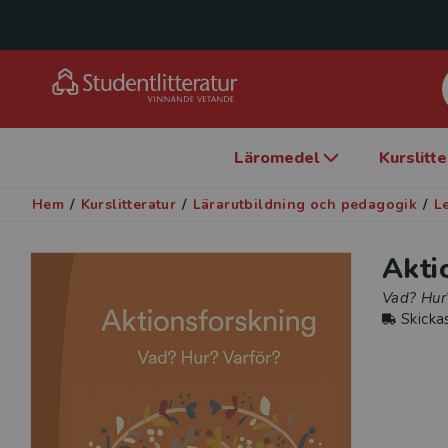
Läromedel
Kurslitt
Hem
/
Kurslitteratur
/
Lärarutbildning och pedagogik
/
L
Akti
Vad? Hur
Skicka