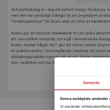
Beskrivning
Aktionsforskning är i dag ett bekant inslag i förskolors
men den har samtidigt bidragit till att begreppet urvattna
”forskningsmetod” för lärare eller en form av handledni
Boken gör en historisk tillbakablick för att spåra aktion
att vara nyfiket undrande och ingå i demokratiska dial
boken, medan frågan Hur? ges ett större samlat utrymm
en praktik beskrivs. Genomgående relateras till teorin om 
utbildnings­praktiker som en del av ett större samman
sker i praktiken och hur förändringar blir verklighet.
Visa hela be
Boken vänder sig till lärare och skolledare med ansvar för
Boken kan med fördel också användas i lärarutbildning
Samtycke
Denna webbplats använder 
Vi använder enhetsidentifierar