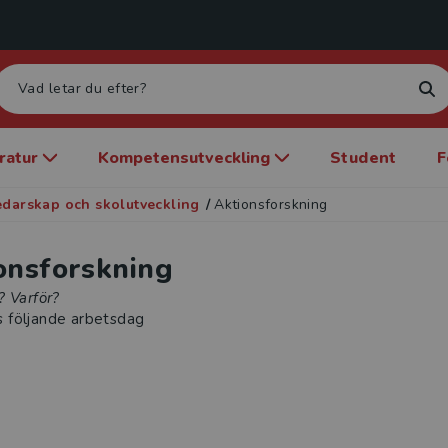
eratur
Kompetensutveckling
Student
F
edarskap och skolutveckling
/
Aktionsforskning
onsforskning
? Varför?
s följande arbetsdag