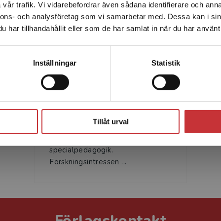
vår trafik. Vi vidarebefordrar även sådana identifierare och anna
enhet utanför Sverige. Vi erbjuder inte leveranser utanför
nnons- och analysföretag som vi samarbetar med. Dessa kan i sin
Sverige. För att kunna slutföra ett köp måste
har tillhandahållit eller som de har samlat in när du har använt 
leveransadressen vara i Sverige.
Läs mer
Kontakta kundservice
Inställningar
Statistik
Karin Rönnerman
Karin Rönnerman är professor
Stäng
emeritus i pedagogik vid
Tillåt urval
Göteborgs universitet,
institutionen för pedagogik och
specialpedagogik.
Forskningsintressen ...
Förlagskontakt