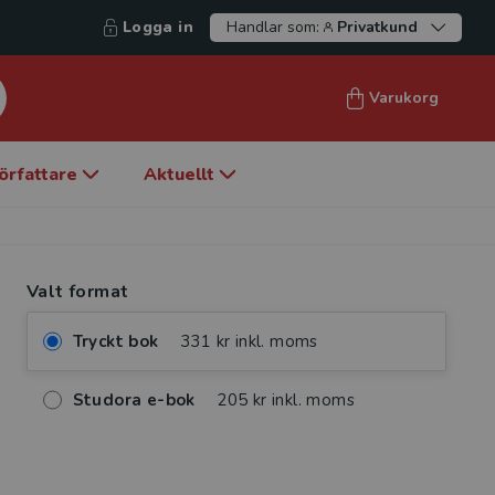
Logga in
Handlar som:
Privatkund
Varukorg
örfattare
Aktuellt
Valt format
Tryckt bok
331 kr inkl. moms
Studora e-bok
205 kr inkl. moms