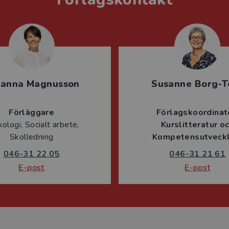
sanna Magnusson
Susanne Borg-T
Förläggare
Förlagskoordinat
ologi, Socialt arbete,
Kurslitteratur o
Skolledning
Kompetensutveckl
046-31 22 05
046-31 21 61
E-post
E-post