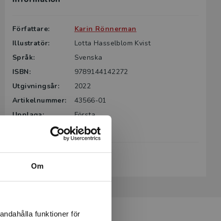
Författare:
Karin Rönnerman
Illustratör:
Lotta Hasselblom Kvist
Språk:
Svenska
ISBN:
9789144142272
Utgivningsår:
2022
Artikelnummer:
43566-01
Upplaga:
Första
Sidantal:
136
Köp- och leveransvillkor
Om
andahålla funktioner för