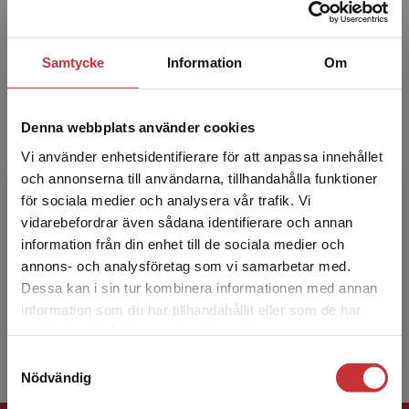
specialpedagogik och vägledning, Umeå
universitet. Hon är erfarnen ...
Samtycke
Information
Om
Denna webbplats använder cookies
Vi använder enhetsidentifierare för att anpassa innehållet
och annonserna till användarna, tillhandahålla funktioner
Svea-Maria Kuoppa
för sociala medier och analysera vår trafik. Vi
Begränsad fraktregion
vidarebefordrar även sådana identifierare och annan
Lektor Svea Maria Kuoppa är verksam vid
information från din enhet till de sociala medier och
Institutionen för barn och ungdomspedagogik,
annons- och analysföretag som vi samarbetar med.
specialpedagogik och vägledning, Umeå
Dessa kan i sin tur kombinera informationen med annan
universitet. Hon är erfa...
information som du har tillhandahållit eller som de har
Det verkar som att du besöker
samlat in när du har använt deras tjänster.
studentlitteratur.se via en enhet utanför Sverige.
Samtyckesval
Vi erbjuder inte leveranser utanför Sverige. För
Nödvändig
att kunna slutföra ett köp måste
leveransadressen vara i Sverige.
Läs mer