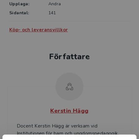
Upplaga:
Andra
Sidantal:
141
Köp- och leveransvillkor
Författare
Kerstin Hägg
Docent Kerstin Hägg är verksam vid
Institutionen för barn och ungdomspedagogik,