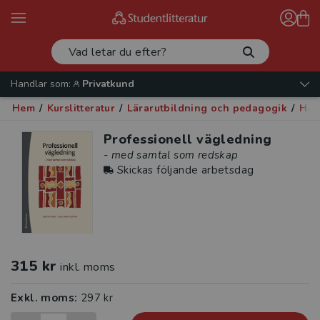
Handlar som:
Privatkund
Hem
/
Kurslitteratur
/
Lärarutbildning och pedagogik
/
Han
Professionell vägledning
- med samtal som redskap
Skickas följande arbetsdag
315 kr
inkl. moms
Exkl. moms:
297 kr