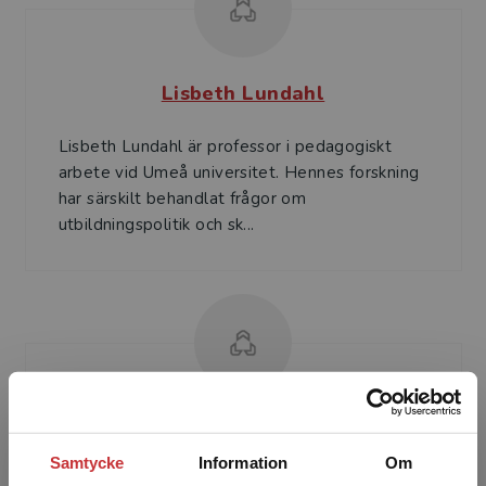
Lisbeth Lundahl
Lisbeth Lundahl är professor i pedagogiskt
arbete vid Umeå universitet. Hennes forskning
har särskilt behandlat frågor om
utbildningspolitik och sk...
Jonna Linde
Samtycke
Information
Om