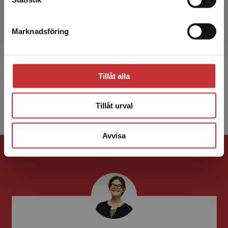
Per-Åke Rosvall
Per-Åke Rosvall är doktorand i pedagogiskt
Marknadsföring
Stäng
arbete vid Högskolan i Borås. Han undervisar i
lärarutbildningen i ämnet svenska och då
främst utifrån u...
Tillåt alla
Tillåt urval
Visa alla - 5
Avvisa
Förlagskontakt