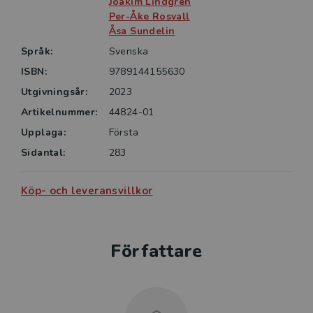
yrkesverksamma i skolan och till kommunala
Joakim Lindgren
Per-Åke Rosvall
beslutsfattare och tjänstemän.
Åsa Sundelin
Språk:
Svenska
ISBN:
9789144155630
Utgivningsår:
2023
Artikelnummer:
44824-01
Upplaga:
Första
Sidantal:
283
Köp- och leveransvillkor
Författare