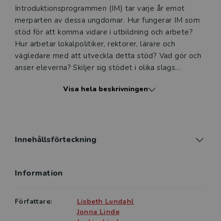
Introduktionsprogrammen (IM) tar varje år emot
merparten av dessa ungdomar. Hur fungerar IM som
stöd för att komma vidare i utbildning och arbete?
Hur arbetar lokalpolitiker, rektorer, lärare och
vägledare med att utveckla detta stöd? Vad gör och
anser eleverna? Skiljer sig stödet i olika slags
kommuner?
Visa hela beskrivningen
I den här boken söker författarna svar på dessa
frågor, främst utifrån omfattande fallstudier i
grundskolor och introduktionsprogram i sex
kommuner. Boken bygger på forskningsprojektet Att
Innehållsförteckning
komma vidare: Unga utan fullständig grundskola och
stödet för att finna framtidsvägar i olika lokala
Information
kontexter.
Boken riktar sig till studerande på högskolans lärar-
Författare:
Lisbeth Lundahl
och vägledarprogram samt skolledarutbildning, till
Jonna Linde