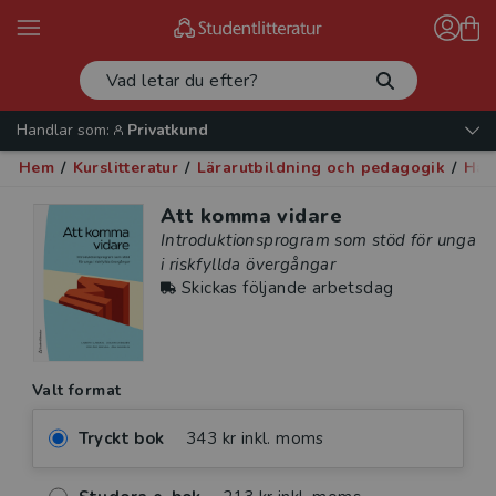
Handlar som:
Privatkund
Hem
/
Kurslitteratur
/
Lärarutbildning och pedagogik
/
Han
Att komma vidare
Introduktionsprogram som stöd för unga
i riskfyllda övergångar
Skickas följande arbetsdag
Valt format
Tryckt bok
343 kr inkl. moms