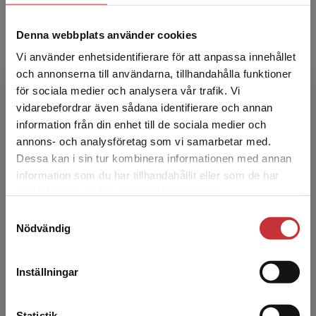
Denna webbplats använder cookies
Vi använder enhetsidentifierare för att anpassa innehållet
och annonserna till användarna, tillhandahålla funktioner
för sociala medier och analysera vår trafik. Vi
Joakim Lindgren
Begränsad fraktregion
vidarebefordrar även sådana identifierare och annan
information från din enhet till de sociala medier och
Joakim Lindgren är docent vid Institutionen för
annons- och analysföretag som vi samarbetar med.
tillämpad utbildningsvetenskap vid Umeå
Dessa kan i sin tur kombinera informationen med annan
universitet och hans forskning handlar om
information som du har tillhandahållit eller som de har
Det verkar som att du besöker
utbildningspolicy...
samlat in när du har använt deras tjänster.
studentlitteratur.se via en enhet utanför Sverige.
Samtyckesval
Vi erbjuder inte leveranser utanför Sverige. För
Nödvändig
att kunna slutföra ett köp måste
leveransadressen vara i Sverige.
Läs mer
Inställningar
Kontakta kundservice
Statistik