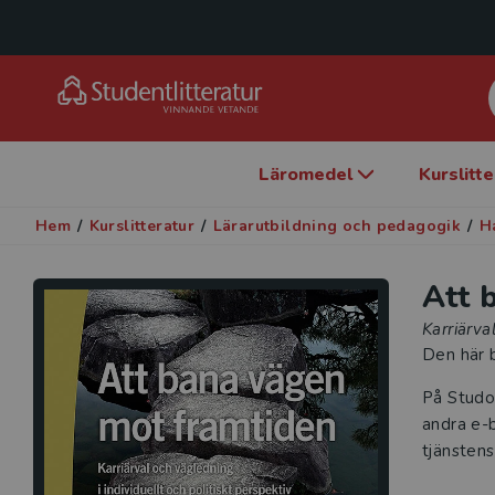
Läromedel
Kurslitt
Hem
/
Kurslitteratur
/
Lärarutbildning och pedagogik
/
H
Att 
Karriärva
Den här b
På Studo
andra e-b
tjänstens