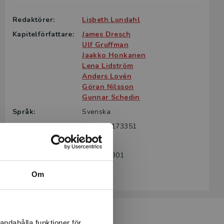
Redaktörer:
Lisbeth Lundahl
Kapitelförfattare:
James Dresch
Ulf Gruffman
Jaakko Honkanen
Lena Lidström
Anders Lovén
Göran Nilsson
Gunnar Schedin
Språk:
Svenska
ISBN:
9789144173351
Utgivningsår:
2010
Artikelnummer:
33379-SB01
Upplaga:
Första
Om
andahålla funktioner för