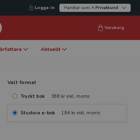
Logga in
Handlar som:
Privatkund
Varukorg
örfattare
Aktuellt
Valt format
Tryckt bok
388 kr inkl. moms
Studora e-bok
184 kr inkl. moms