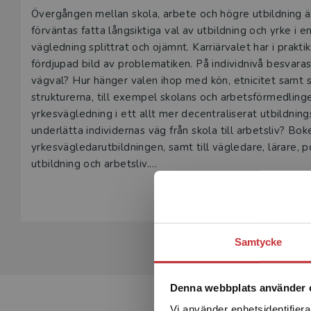
Beskrivning
Övergången mellan skola, arbete och högre utbildning ä
förväntas fatta långsiktiga val av utbildning och yrke i 
vägledning splittrat och ojämnt. Karriärvalet har i prak
fördjupad bild av problematiken. På individnivå besvaras
vägval? Hur hänger valen ihop med kön, etnicitet samt s
strukturerna, till exempel skolans och arbetsförmedling
yrkesvägledning i ett allt mer decentraliserat utbildnin
underlätta individernas väg från skola till arbetsliv? Bo
yrkesvägledarutbildningen, samt till vägledare, lärare, p
utbildning och arbetsliv.
Samtycke
Denna webbplats använder 
Vi använder enhetsidentifierar