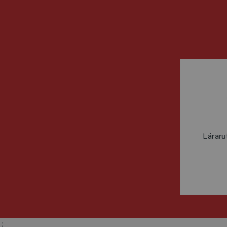
Läraru
;