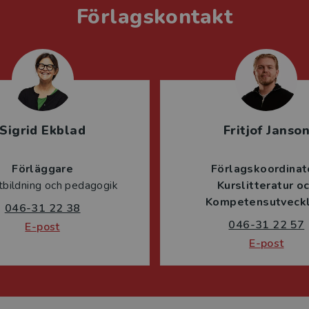
Förlagskontakt
Sigrid Ekblad
Fritjof Janso
Förläggare
Förlagskoordinat
tbildning och pedagogik
Kurslitteratur o
Kompetensutveckl
046-31 22 38
046-31 22 57
E-post
E-post