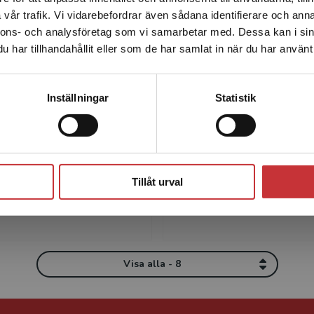
Det verkar som att du besöker studentlitteratur.se via en
vår trafik. Vi vidarebefordrar även sådana identifierare och anna
enhet utanför Sverige. Vi erbjuder inte leveranser utanför
nnons- och analysföretag som vi samarbetar med. Dessa kan i sin
Sverige. För att kunna slutföra ett köp måste
har tillhandahållit eller som de har samlat in när du har använt 
leveransadressen vara i Sverige.
Läs mer
Kontakta kundservice
Inställningar
Statistik
James Dresch
Ulf Gruffman
Ulf Gruffman är knuten till
Stäng
och yrkesvägledarutbildn
Umeå universitet.
Tillåt urval
Visa alla - 8