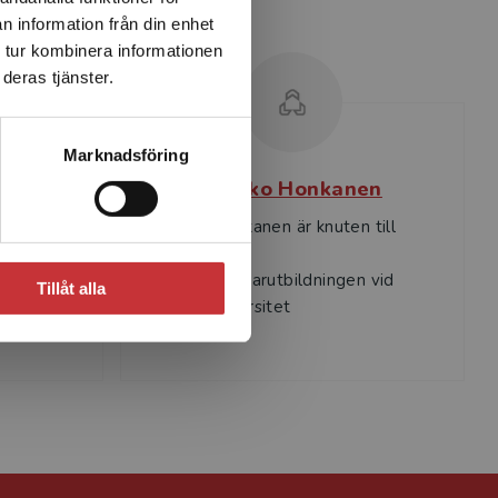
n information från din enhet
 tur kombinera informationen
deras tjänster.
Marknadsföring
Jaakko Honkanen
 studie-
Jaakko Honkanen är knuten till
ingen vid
studie- och
yrkesvägledarutbildningen vid
Tillåt alla
Umeå universitet