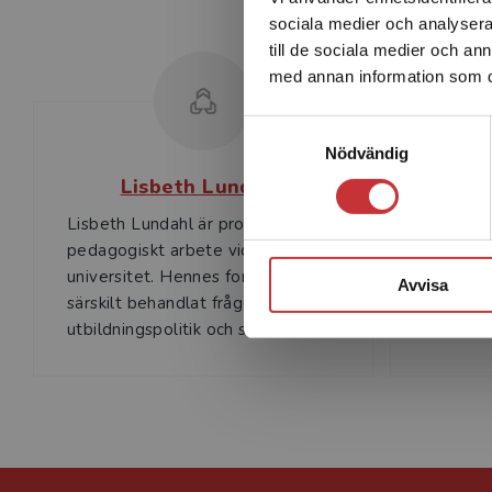
sociala medier och analysera 
till de sociala medier och a
med annan information som du 
Samtyckesval
Nödvändig
Lisbeth Lundahl
Lisbeth Lundahl är professor i
pedagogiskt arbete vid Umeå
universitet. Hennes forskning har
Avvisa
särskilt behandlat frågor om
utbildningspolitik och sk...