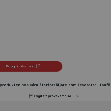
Köp på Studora
 produkten hos våra återförsäljare som levererar utanfö
Digitalt provexemplar
rvisar kan beställa ett kostnadsfritt digitalt provexemp