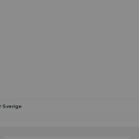
r Sverige
lar av den