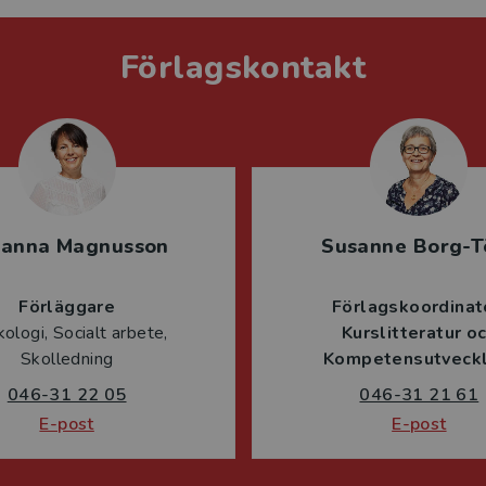
Förlagskontakt
sanna Magnusson
Susanne Borg-T
Förläggare
Förlagskoordinat
ologi, Socialt arbete,
Kurslitteratur o
Skolledning
Kompetensutveckl
046-31 22 05
046-31 21 61
E-post
E-post