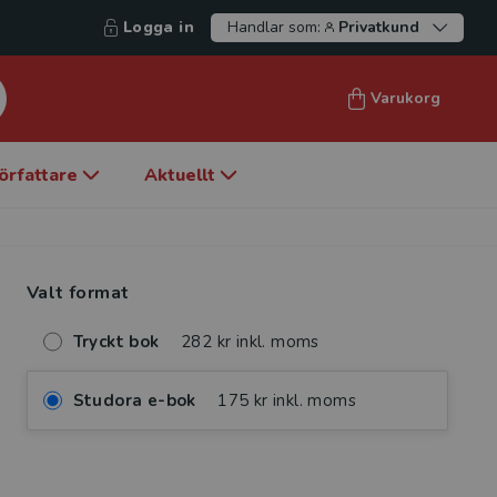
Logga in
Handlar som:
Privatkund
Varukorg
örfattare
Aktuellt
Valt format
Tryckt bok
282 kr inkl. moms
Studora e-bok
175 kr inkl. moms