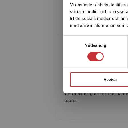
Vi använder enhetsidentifierar
sociala medier och analysera 
till de sociala medier och a
med annan information som du 
Samtyckesval
Nödvändig
Marie Karlsson
Marie Karlsson, legitimerad
grundlärare i fritidshem,
programansvarig
Avvisa
utbildningsledare för grundlära
med inriktning fritidshem, natio
koordi...