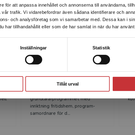
Författare
e för att anpassa innehållet och annonserna till användarna, tillh
Det verkar som att du besöker studentlitteratur.se via en
vår trafik. Vi vidarebefordrar även sådana identifierare och anna
enhet utanför Sverige. Vi erbjuder inte leveranser utanför
nnons- och analysföretag som vi samarbetar med. Dessa kan i sin
Sverige. För att kunna slutföra ett köp måste
har tillhandahållit eller som de har samlat in när du har använt 
leveransadressen vara i Sverige.
Läs mer
Kontakta kundservice
Inställningar
Statistik
Susanne Yttergren
Susanne Yttergren,
Mag
Stäng
fritidspedagog,
uni
programkoordinator på
Lin
Tillåt urval
re
institutionen för
ma
nell
grundlärarprogrammet med
kul
inriktning fritidshem, program­
samordnare för d...