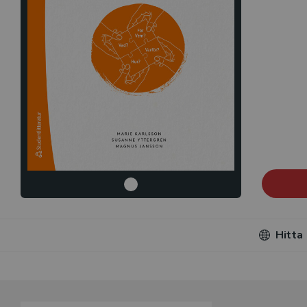
Hitta
Du som unde