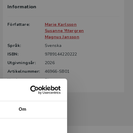
Information
g till boken
ter för din
Författare:
Marie Karlsson
id kontakta
Susanne Yttergren
rodukten.
Magnus Jansson
Språk:
Svenska
m det gäller
ISBN:
9789144220222
tsgivare.
Utgivningsår:
2026
Artikelnummer:
46966-SB01
Upplaga:
Första
Om