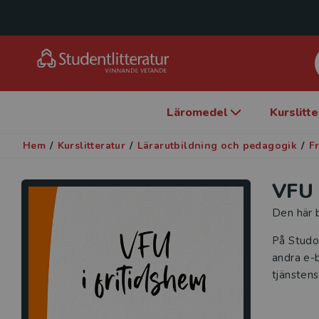
Läromedel
Kurslitt
Hem
/
Kurslitteratur
/
Lärarutbildning och pedagogik
/
F
VFU 
Den här b
På Studo
andra e-b
tjänstens