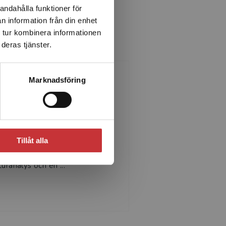
andahålla funktioner för
n information från din enhet
 tur kombinera informationen
deras tjänster.
Marknadsföring
Magnus Jansson
nus Jansson, fritidsledare,
versitetsadjunkt och lärare vid
köpings universitet med en
Tillåt alla
gisterexamen i Samhälls- och
turanalys och en ...