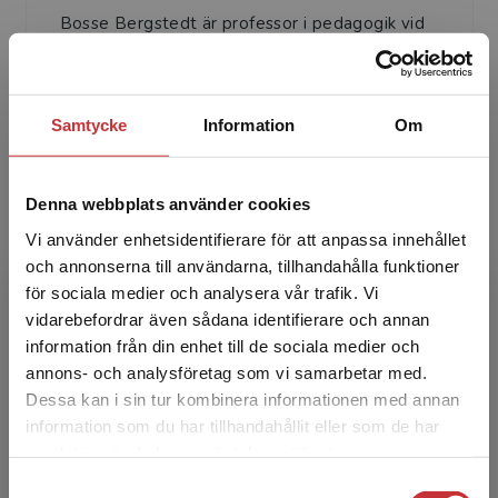
Bosse Bergstedt är professor i pedagogik vid
Høgskolen I Østfold, Norge. Han forskar och
undervisar i vetenskapsteori, post-kvalitativ
metod, pedag...
Samtycke
Information
Om
Denna webbplats använder cookies
Vi använder enhetsidentifierare för att anpassa innehållet
och annonserna till användarna, tillhandahålla funktioner
för sociala medier och analysera vår trafik. Vi
Anna Herbert Hwang
Begränsad fraktregion
vidarebefordrar även sådana identifierare och annan
information från din enhet till de sociala medier och
Anna Herbert, PhD. i Posttraumatiskt
annons- och analysföretag som vi samarbetar med.
stressyndrom (PTSD). Utbildad som psykolog
Dessa kan i sin tur kombinera informationen med annan
vid Brunel University i London. Arbetar som
information som du har tillhandahållit eller som de har
Det verkar som att du besöker
gymnasie lärare i Malmö...
samlat in när du har använt deras tjänster.
studentlitteratur.se via en enhet utanför Sverige.
Samtyckesval
Vi erbjuder inte leveranser utanför Sverige. För