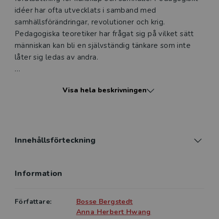
idéer har ofta utvecklats i samband med
samhällsförändringar, revolutioner och krig.
Pedagogiska teoretiker har frågat sig på vilket sätt
människan kan bli en självständig tänkare som inte
låter sig ledas av andra.
I Pedagogik för förändring möter läsaren pedagoger
Visa hela beskrivningen
och filosofer från antiken fram till i dag. Det är kvinnor
och män – från Platon och Aristoteles till Barad och
Haraway – som alla varit radikala tänkare för sin tid
och banat väg för dagens skola och utbildning. I sin
kamp för att tänka kritiskt och annorlunda har de
Innehållsförteckning
utmanat givna föreställningar om kunskap och
samhälle.
Information
Denna andra upplaga av boken har utökats med flera
nya forskare, vilket gör den ännu mera aktuell för vår
Författare:
Bosse Bergstedt
tids pedagogik. Boken utmärks av att den
Anna Herbert Hwang