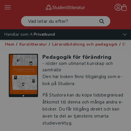
Handlar som:
Privatkund
Hem
/
Kurslitteratur
/
Lärarutbildning och pedagogik
/
Eti
Pedagogik för förändring
- röster som utmanat kunskap och
samhälle
Den här boken finns tillgänglig som e-
bok på Studora.
På Studora kan du köpa tidsbegränsad
åtkomst till denna och många andra e-
böcker. Du får tillgång direkt och kan
även ta del av tjänstens smarta
studieverktyg.