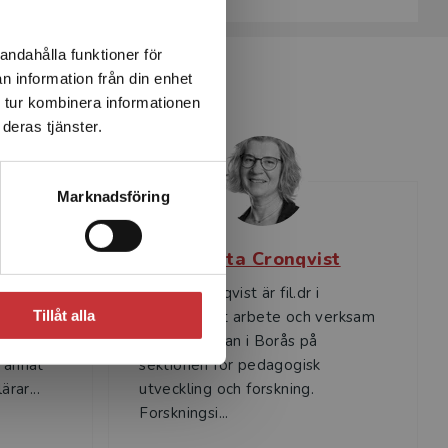
andahålla funktioner för
n information från din enhet
 tur kombinera informationen
deras tjänster.
Marknadsföring
ud
Marita Cronqvist
ssor
Marita Cronqvist är fil.dr i
pedagogiskt arbete och verksam
Tillåt alla
ennes
vid Högskolan i Borås på
 annat
sektionen för pedagogisk
ärar...
utveckling och forskning.
Forskningsi...