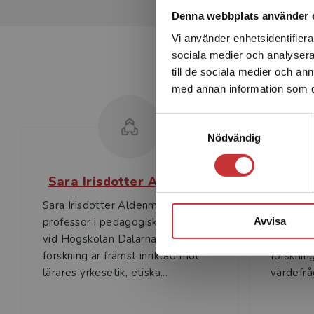
Denna webbplats använder 
Vi använder enhetsidentifierar
sociala medier och analysera 
till de sociala medier och a
med annan information som du 
Samtyckesval
Nödvändig
Sara Irisdotter Aldenmyr
Sara Irisdotter Aldenmyr är
Airi Bigs
professor i pedagogiskt arbete
pedagogi
Avvisa
vid Högskolan Dalarna. Hennes
Göteborg
forskning är främst inriktad mot
forsknin
lärares yrkesetik, etiska...
värdefråg