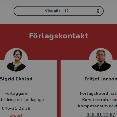
Visa alla - 12
Förlagskontakt
Sigrid Ekblad
Fritjof Janso
Förläggare
Förlagskoordinat
tbildning och pedagogik
Kurslitteratur o
Kompetensutveckl
046-31 22 38
046-31 22 57
E-post