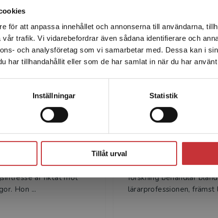
cookies
e för att anpassa innehållet och annonserna till användarna, tillh
Det verkar som att du besöker studentlitteratur.se via en
Författare
vår trafik. Vi vidarebefordrar även sådana identifierare och anna
enhet utanför Sverige. Vi erbjuder inte leveranser utanför
nnons- och analysföretag som vi samarbetar med. Dessa kan i sin
Sverige. För att kunna slutföra ett köp måste
har tillhandahållit eller som de har samlat in när du har använt 
leveransadressen vara i Sverige.
Läs mer
Kontakta kundservice
Inställningar
Statistik
Airi Bigsten
Gunnel Colner
Stäng
ten är filosofie doktor i
Gunnel Colnerud är profe
skt arbete, verksam vid
emerita i pedagogik vid
Tillåt urval
s universitet. Hennes
Linköpings universitet. H
gsintresse är riktat mot
forskning behandlar bland
or. Hon ...
lärarprofessionen, främst l