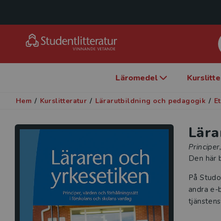
Läromedel
Kurslitt
Hem
/
Kurslitteratur
/
Lärarutbildning och pedagogik
/
E
Lära
Principer
Den här b
På Studo
andra e-b
tjänstens