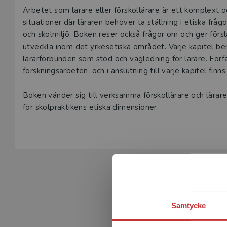
Beskrivning
Arbetet som lärare eller förskollärare är ett komplext 
situationer där läraren behöver ta ställning i etiska frå
och skolmiljö. Boken reser också frågor om och ger förs
utveckla inom det yrkesetiska området. Varje kapitel ber
lärarförbunden som stöd och vägledning för lärare. Förf
forskningsarbeten, och i anslutning till varje kapitel f
Boken vänder sig till verksamma förskollärare och lärare
för skolpraktikens etiska dimensioner.
Samtycke