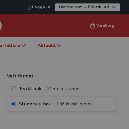
Logga in
Handlar som:
Privatkund
Varukorg
örfattare
Aktuellt
Valt format
Tryckt bok
315 kr inkl. moms
Studora e-bok
196 kr inkl. moms