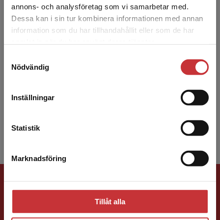
annons- och analysföretag som vi samarbetar med.
Dessa kan i sin tur kombinera informationen med annan
information som du har tillhandahållit eller som de har
Det verkar som att du besöker
samlat in när du har använt deras tjänster.
studentlitteratur.se via en enhet utanför Sverige.
Maria Fors Brandebo
Samtyckesval
Vi erbjuder inte leveranser utanför Sverige. För
Nödvändig
att kunna slutföra ett köp måste
Maria Fors Brandebo är fil.dr i psykologi samt
leveransadressen vara i Sverige.
Läs mer
docent och universitetslektor i ledarskap under
Inställningar
påfrestande förhållanden vid
Kontakta kundservice
Försvarshögskolan. Hon ...
Statistik
Marknadsföring
Stäng
Förlagskontakt
Tillåt alla