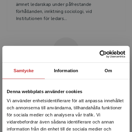
ämnet ledarskap under påfrestande
förhållanden, inriktning sociologi, vid
Institutionen för ledars...
Samtycke
Information
Om
Arita Holmberg
Arita Holmberg är docent och
Denna webbplats använder cookies
universitetslektor i ämnet statsvetenskap,
Vi använder enhetsidentifierare för att anpassa innehållet
verksam vid Statsvetenskapliga institutionen,
och annonserna till användarna, tillhandahålla funktioner
Försvarshögskolan, Stockholm....
för sociala medier och analysera vår trafik. Vi
Begränsad fraktregion
vidarebefordrar även sådana identifierare och annan
information från din enhet till de sociala medier och