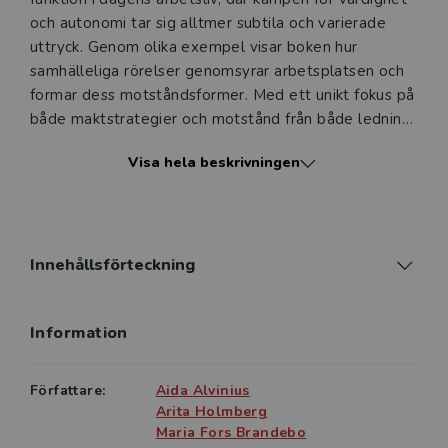
och autonomi tar sig alltmer subtila och varierade
uttryck. Genom olika exempel visar boken hur
samhälleliga rörelser genomsyrar arbetsplatsen och
formar dess motståndsformer. Med ett unikt fokus på
både maktstrategier och motstånd från både ledning
och medarbetare, utforskar boken komplexa
Visa hela beskrivningen
maktrelationer. Till exempel lyfter boken hur
tystnadskulturer och informella initiativ skapar både
friktion och förändring i organisationer och i samhället.
Boken riktar sig till forskare och studenter inom alla
samhällsvetenskapliga områden samt till fackligt
Innehållsförteckning
förtroendevalda, yrkesverksamma inom HR,
organisationskonsulter och ledarskapsutvecklare.
Information
Boken är både en teoretisk grundbok och ett
praktiskt stöd för att förstå och navigera motståndets
utmaningar i dagens arbetsliv.
Författare:
Aida Alvinius
Arita Holmberg
Maria Fors Brandebo