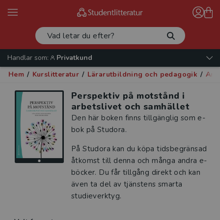
Handlar som:
Privatkund
Hem
/
Kurslitteratur
/
Lärarutbildning och pedagogik
/
Arb
Perspektiv på motstånd i
arbetslivet och samhället
Den här boken finns tillgänglig som e-
bok på Studora.
På Studora kan du köpa tidsbegränsad
åtkomst till denna och många andra e-
böcker. Du får tillgång direkt och kan
även ta del av tjänstens smarta
studieverktyg.