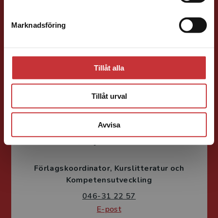
Förläggare
Ekonomi
Forskningsmetodik
Marknadsföring
Stäng
och vetenskapsteori
046-31 21 66
E-post
Tillåt alla
Tillåt urval
Avvisa
Fritjof Janson
Förlagskoordinator
Kurslitteratur och
Kompetensutveckling
046-31 22 57
E-post