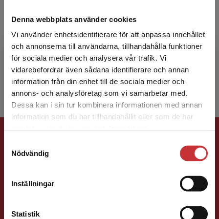
Jan Winroth
Denna webbplats använder cookies
Vi använder enhetsidentifierare för att anpassa innehållet
Jan Winroth är universitetslektor i
och annonserna till användarna, tillhandahålla funktioner
pedagogik/hälsopromotion vid Högskolan Väst.
för sociala medier och analysera vår trafik. Vi
Han har varit med och startat och utvecklat
Begränsad fraktregion
vidarebefordrar även sådana identifierare och annan
Hälsovetarprogramet vi...
information från din enhet till de sociala medier och
annons- och analysföretag som vi samarbetar med.
Dessa kan i sin tur kombinera informationen med annan
information som du har tillhandahållit eller som de har
Det verkar som att du besöker
Förlagskontakt
samlat in när du har använt deras tjänster.
studentlitteratur.se via en enhet utanför Sverige.
Samtyckesval
Vi erbjuder inte leveranser utanför Sverige. För
Nödvändig
att kunna slutföra ett köp måste
leveransadressen vara i Sverige.
Läs mer
Inställningar
Kontakta kundservice
Ola Håkansson
Statistik