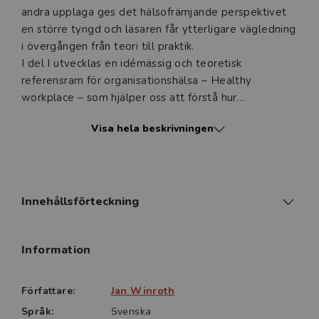
andra upplaga ges det hälsofrämjande perspektivet
en större tyngd och läsaren får ytterligare vägledning
i övergången från teori till praktik.
I del I utvecklas en idémässig och teoretisk
referensram för organisationshälsa – Healthy
workplace – som hjälper oss att förstå hur
verksamhet, arbetsmiljö och hälsa hänger ihop. I del II
Visa hela beskrivningen
handlar det om att gå från teori till praktik genom
ökad förståelse för förändringsarbete, lärande och
utvärdering. I del III, som fokuserar konsten att
bibehålla hälsan, finns förutom
organisationsperspektivet även ett individperspektiv
Innehållsförteckning
med.
Organisationshälsa vänder sig till studerande på
Information
universitet, högskolor och yrkeshögskolor. Innehållet
är särskilt relevant för personalvetare, hälsovetare
och hälsopedagoger men även för dem som läser
Författare:
Jan Winroth
företagsekonomi med inriktning på organisation och
Språk:
Svenska