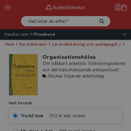
Handlar som:
Privatkund
Hem
/
Kurslitteratur
/
Lärarutbildning och pedagogik
/
Arb
Organisationshälsa
Om hållbart arbetsliv, förändringsarbete
och det hälsofrämjande perspektivet
Skickas följande arbetsdag
Valt format
Tryckt bok
332 kr inkl. moms