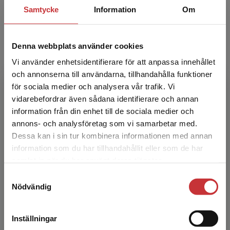
Ylva Lindberg är professor i pedagogik med
Samtycke
Information
Om
inriktning mot språk och litteratur vid
Högskolan för lärande och kommunikation, JU.
Hon leder den natio...
Denna webbplats använder cookies
Vi använder enhetsidentifierare för att anpassa innehållet
och annonserna till användarna, tillhandahålla funktioner
för sociala medier och analysera vår trafik. Vi
Begränsad fraktregion
vidarebefordrar även sådana identifierare och annan
information från din enhet till de sociala medier och
annons- och analysföretag som vi samarbetar med.
Linda Baccstig
Dessa kan i sin tur kombinera informationen med annan
information som du har tillhandahållit eller som de har
Det verkar som att du besöker
samlat in när du har använt deras tjänster.
Linda Baccstig är universitetsadjunkt i bild,
studentlitteratur.se via en enhet utanför Sverige.
Högskolan för lärande och kommunikation,
Samtyckesval
Vi erbjuder inte leveranser utanför Sverige. För
Jönköping University.
Nödvändig
att kunna slutföra ett köp måste
leveransadressen vara i Sverige.
Läs mer
Inställningar
Kontakta kundservice