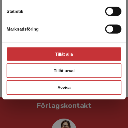
Statistik
Radu Harald Dinu
Marknadsföring
Stäng
Radu Harald Dinu är universitetslektor i
historia, Högskolan för lärande och
Tillåt alla
kommunikation, Jönköping University.
Tillåt urval
Visa alla - 12
Avvisa
Förlagskontakt