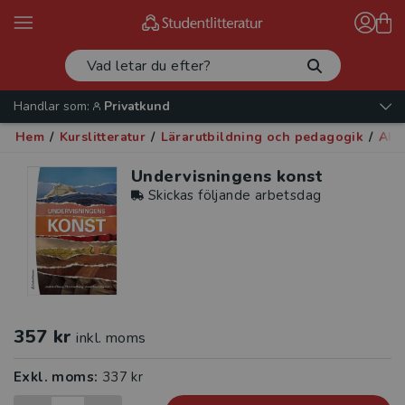
Handlar som:
Privatkund
Hem
/
Kurslitteratur
/
Lärarutbildning och pedagogik
/
All
Undervisningens konst
Skickas följande arbetsdag
357 kr
inkl. moms
Exkl. moms:
337 kr