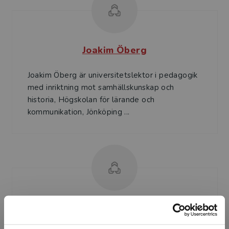
Joakim Öberg
Joakim Öberg är universitetslektor i pedagogik
med inriktning mot samhällskunskap och
historia, Högskolan för lärande och
kommunikation, Jönköping ...
Ylva Lindberg