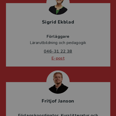
Sigrid Ekblad
Förläggare
Lärarutbildning och pedagogik
046-31 22 38
E-post
Fritjof Janson
Förlagskoordinator
Kurslitteratur och