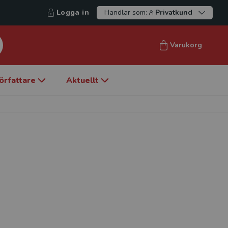
Logga in
Handlar som:
Privatkund
Varukorg
örfattare
Aktuellt