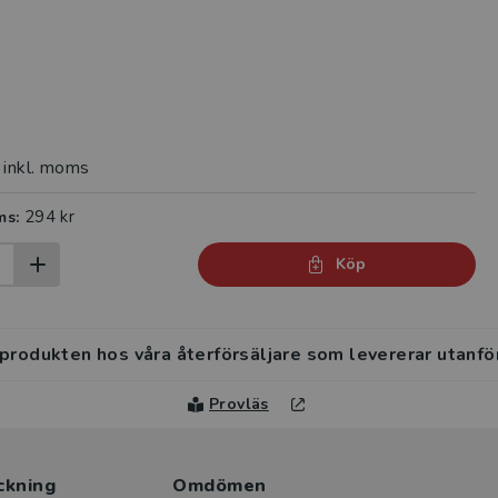
inkl. moms
294 kr
ms:
Köp
 produkten hos våra återförsäljare som levererar utanfö
Provläs
ckning
Omdömen