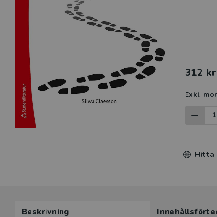
312 kr
Exkl. mo
Hitta
Beskrivning
Innehållsförte