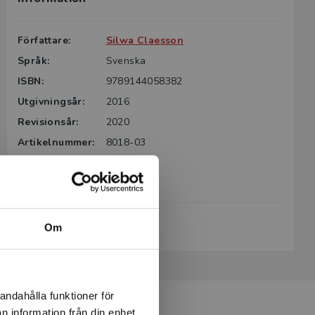
Författare:
Silwa Claesson
Språk:
Svenska
ISBN:
9789144058382
Utgivningsår:
2016
Revisionsår:
2020
Artikelnummer:
8018-03
Upplaga:
Tredje
Sidantal:
208
Köp- och leveransvillkor
Om
andahålla funktioner för
n information från din enhet