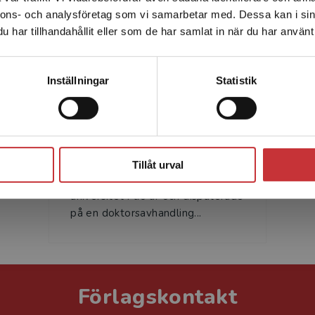
nnons- och analysföretag som vi samarbetar med. Dessa kan i sin
Sverige. För att kunna slutföra ett köp måste
har tillhandahållit eller som de har samlat in när du har använt 
leveransadressen vara i Sverige.
Läs mer
Kontakta kundservice
Inställningar
Statistik
Silwa Claesson
Stäng
Silwa Claesson har varit lärare i
grundskolan i sexton år,
Tillåt urval
metodiklärare vid Göteborgs
universitet i tio år och disputerade
på en doktorsavhandling...
Förlagskontakt