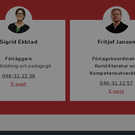
Sigrid Ekblad
Fritjof Janso
Förläggare
Förlagskoordinat
tbildning och pedagogik
Kurslitteratur o
Kompetensutveckl
046-31 22 38
046-31 22 57
E-post
E-post