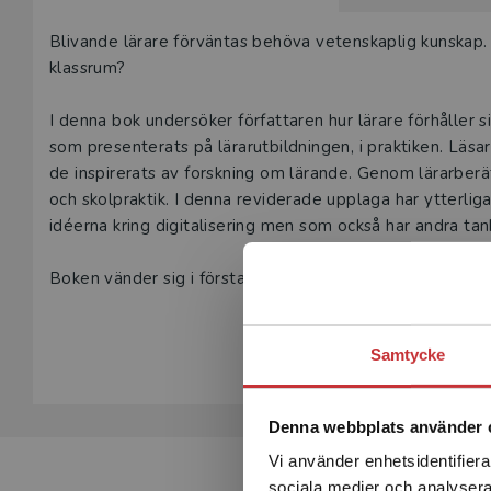
Beskrivning
Blivande lärare förväntas behöva vetenskaplig kunskap. M
klassrum?
I denna bok undersöker författaren hur lärare förhåller 
som presenterats på lärarutbildningen, i praktiken. Läsare
de inspirerats av forskning om lärande. Genom lärarberä
och skolpraktik. I denna reviderade upplaga har ytterliga
idéerna kring digita­lisering men som också har andra ta
Boken vänder sig i första hand till lärare och lärarstud
intresse för teori- och praxisfrågor och det som händer
Visa hela be
och högskola.
Samtycke
Denna webbplats använder 
Vi använder enhetsidentifierar
sociala medier och analysera 