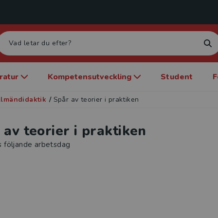
eratur
Kompetensutveckling
Student
F
llmändidaktik
/
Spår av teorier i praktiken
 av teorier i praktiken
s följande arbetsdag