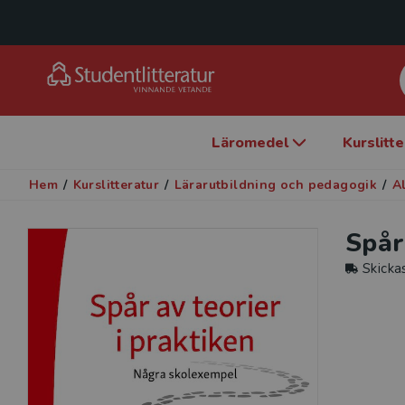
Läromedel
Kurslitt
Hem
/
Kurslitteratur
/
Lärarutbildning och pedagogik
/
A
Spår
Skicka