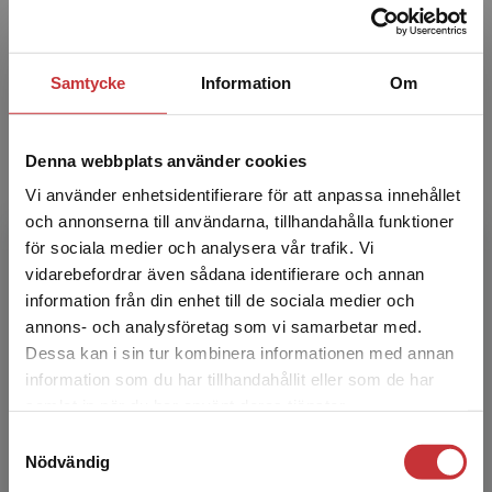
Matthias Baier
Matthias Baier är docent i rättssociologi vid
Samtycke
Information
Om
Rättssociologiska institutionen i Lund.
Denna webbplats använder cookies
Vi använder enhetsidentifierare för att anpassa innehållet
och annonserna till användarna, tillhandahålla funktioner
för sociala medier och analysera vår trafik. Vi
Begränsad fraktregion
vidarebefordrar även sådana identifierare och annan
information från din enhet till de sociala medier och
Måns Svensson
annons- och analysföretag som vi samarbetar med.
Dessa kan i sin tur kombinera informationen med annan
Måns Svensson är docent i rättssociologi vid
information som du har tillhandahållit eller som de har
Rättssociologiska institutionen i Lund.
Det verkar som att du besöker
samlat in när du har använt deras tjänster.
studentlitteratur.se via en enhet utanför Sverige.
Samtyckesval
Vi erbjuder inte leveranser utanför Sverige. För
Nödvändig
att kunna slutföra ett köp måste