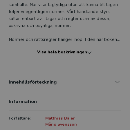
samhälle. När vi är laglydiga utan att känna till lagen
följer vi egentligen normer. Vårt handlande styrs
sällan enbart av lagar och regler utan av dessa,
oskrivna och osynliga, normer.
Normer och rättsregler hänger ihop. I den här boken
analyseras och diskuteras samhällets och
Visa hela beskrivningen
rättssystemets normer. Författarna ger en
övergripande bild av vad normer är, hur de definieras,
deras tillkomst och uppbyggnad samt olika typer av
normer. De reflekterar även över normers betydelse i
samhället – vilka funktioner de har och varför vi följer
Innehållsförteckning
normer. Om normer är en uppföljning och fördjupning
av Om rättssociologi. Boken är särskild framtagen för
Information
grundutbildningen i rättssociologi, men kan med
fördel användas även på utbildningar i juridik,
Författare:
Matthias Baier
Måns Svensson