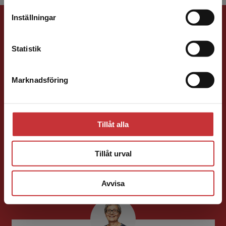
leveransadressen vara i Sverige.
Läs mer
Förlagskontakt
Inställningar
Kontakta kundservice
Statistik
Marknadsföring
Stäng
Mareike Persson
Tillåt alla
Förläggare
Juridik, kriminologi och polis
Tillåt urval
046-31 22 91
E-post
Avvisa