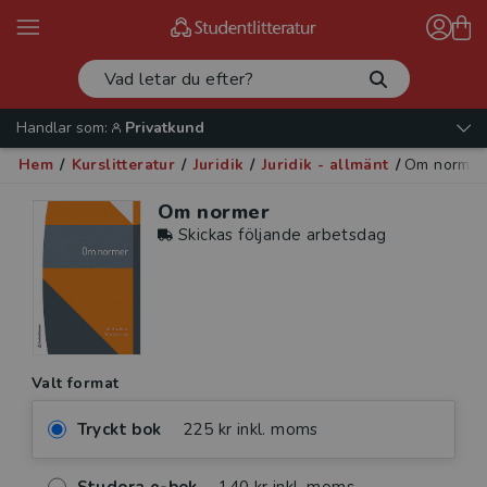
Handlar som:
Privatkund
Hem
/
Kurslitteratur
/
Juridik
/
Juridik - allmänt
/
Om normer
Om normer
Skickas följande arbetsdag
Valt format
Tryckt bok
225 kr inkl. moms