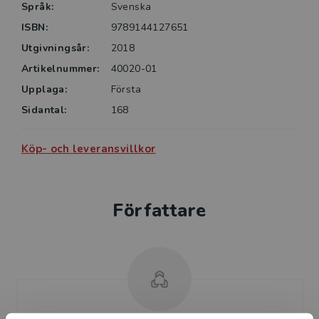
Språk:
Svenska
ISBN:
9789144127651
Utgivningsår:
2018
Artikelnummer:
40020-01
Upplaga:
Första
Sidantal:
168
Köp- och leveransvillkor
Författare