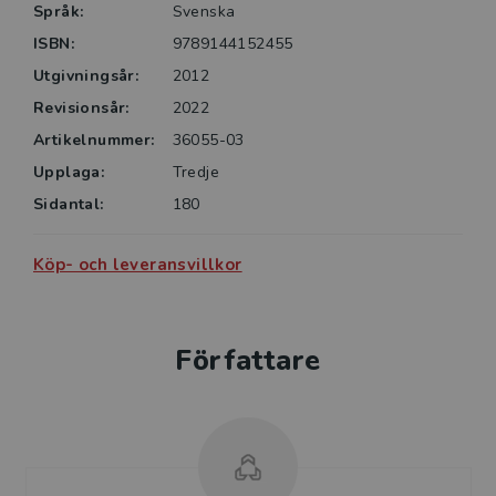
gäller regler och föreskrifter samt i övrigt reviderad
Språk:
Svenska
med hänsyn till nya lagar och förordningar på
ISBN:
9789144152455
området.
Utgivningsår:
2012
Boken riktar sig främst till landets polisutbildningar
Revisionsår:
2022
men den kan även fungera som ett stöd ute på fältet
Artikelnummer:
36055-03
för poliser i aktiv tjänst eller utredare.
Upplaga:
Tredje
Sidantal:
180
Köp- och leveransvillkor
Författare