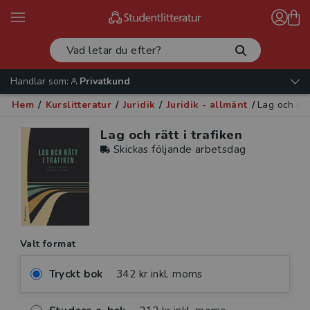
Handlar som:
Privatkund
Hem
/
Kurslitteratur
/
Juridik
/
Juridik - allmänt
/
Lag och rät
Lag och rätt i trafiken
Skickas följande arbetsdag
Valt format
Tryckt bok
342 kr inkl. moms