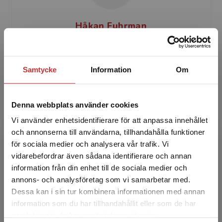
Håkan Fuhrman
Håkan Fuhrman har mångårig erfarenhet som
trafikpolis och lärare vid Polisutbildningen,
Samtycke
Information
Om
Umeå universitet. Han är även författare till
Trafiknykterh...
Denna webbplats använder cookies
Vi använder enhetsidentifierare för att anpassa innehållet
och annonserna till användarna, tillhandahålla funktioner
för sociala medier och analysera vår trafik. Vi
Begränsad fraktregion
vidarebefordrar även sådana identifierare och annan
information från din enhet till de sociala medier och
Michael Löfdahl
annons- och analysföretag som vi samarbetar med.
Dessa kan i sin tur kombinera informationen med annan
Michael Löfdahl har en bakgrund som lärare vid
information som du har tillhandahållit eller som de har
Det verkar som att du besöker
Polisutbildningen, Södertörns högskola, bland
samlat in när du har använt deras tjänster.
studentlitteratur.se via en enhet utanför Sverige.