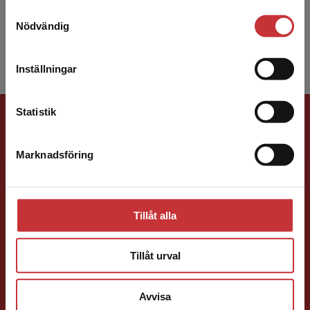
annat som ansvarig för en trafikkurs med
Samtyckesval
Vi erbjuder inte leveranser utanför Sverige. För
juridisk inri...
Nödvändig
att kunna slutföra ett köp måste
leveransadressen vara i Sverige.
Läs mer
Inställningar
Kontakta kundservice
Förlagskontakt
Statistik
Marknadsföring
Stäng
Tillåt alla
Mareike Persson
Tillåt urval
Förläggare
Juridik, kriminologi och polis
Avvisa
046-31 22 91