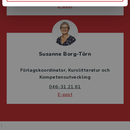
E-post
Susanne Borg-Törn
Förlagskoordinator
Kurslitteratur och
Kompetensutveckling
046-31 21 61
E-post
;