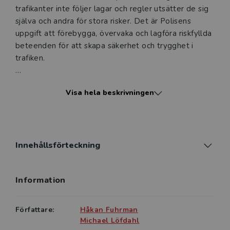
trafikanter inte följer lagar och regler utsätter de sig
själva och andra för stora risker. Det är Polisens
uppgift att förebygga, övervaka och lagföra riskfyllda
beteenden för att skapa säkerhet och trygghet i
trafiken.
Alla poliser ska enligt Polismyndighetens strategi för
Visa hela beskrivningen
trafik som metod (2016) delta i
trafiksäkerhetsarbetet. Det är därför viktigt att
kunskapen om trafiklagstiftningen är väl spridd inom
Polisen. I Lag och rätt i trafiken beskrivs och förklaras
de delar av trafik­lagstiftningen som poliser oftast
Innehållsförteckning
kommer i kontakt med, till exempel vid brott mot
trafikbrottslagen, trafikförordningen, körkortslagen
Information
och fordonsförordningen.
I och med denna upplaga har Michael Löfdahl tagit
Författare:
Håkan Fuhrman
över som författare. Boken är uppdaterad när det
Michael Löfdahl