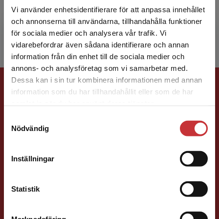
fastighetsmäklare. Han är universitetslektor i
Vi använder enhetsidentifierare för att anpassa innehållet
juridik vid Malmö universitet, med köp och
och annonserna till användarna, tillhandahålla funktioner
förmedling...
för sociala medier och analysera vår trafik. Vi
Begränsad fraktregion
vidarebefordrar även sådana identifierare och annan
information från din enhet till de sociala medier och
annons- och analysföretag som vi samarbetar med.
Förlagskontakt
Dessa kan i sin tur kombinera informationen med annan
information som du har tillhandahållit eller som de har
Det verkar som att du besöker
samlat in när du har använt deras tjänster.
studentlitteratur.se via en enhet utanför Sverige.
Samtyckesval
Vi erbjuder inte leveranser utanför Sverige. För
Nödvändig
att kunna slutföra ett köp måste
leveransadressen vara i Sverige.
Läs mer
Inställningar
Mareike Persson
Kontakta kundservice
Förläggare
Statistik
Juridik, kriminologi och polis
046-31 22 91
Marknadsföring