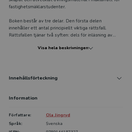
fastighetsmäklarstudenter.
Boken består av tre delar. Den första delen
innehåller ett antal principiellt viktiga rättsfall.
Rättsfallen tjänar två syften: dels för inläsning av
viktig rättspraxis, dels som underlag för rättsfalls­
Visa hela beskrivningen
seminarier. Den andra delen består av övningar.
Introduktionsuppgifterna handlar om den rena
mäklarrätten, det vill säga de regler som direkt styr
fastighetsmäklarens yrkesutövning, främst
fastighetsmäklarlagen (2021:516).
Innehållsförteckning
Fördjupningsuppgifterna integrerar mäklarrätten med
andra rättsområden som aktualiseras i
Information
förmedlingsarbetet, såsom fastighetsrätt och
familjerätt. I del tre finns svar till övningsuppgifterna.
Författare:
Ola Jingryd
Övningsboken fungerar som ett komplement till och
Språk:
Svenska
en vidare­utveckling av läroboken