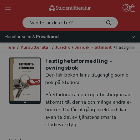
Handlar som:
Privatkund
Hem
/
Kurslitteratur
/
Juridik
/
Juridik - allmänt
/
Fastighets
Fastighetsförmedling -
övningsbok
Den här boken finns tillgänglig som e-
bok på Studora.
På Studora kan du köpa tidsbegränsad
åtkomst till denna och många andra e-
böcker. Du får tillgång direkt och kan
även ta del av tjänstens smarta
studieverktyg.