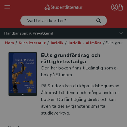
Handlar som:
Privatkund
Hem
/
Kurslitteratur
/
Juridik
/
Juridik - allmänt
/
EU:s grund
EU:s grundfördrag och
rättighetsstadga
Den här boken finns tillgänglig som e-
bok på Studora.
På Studora kan du köpa tidsbegränsad
åtkomst till denna och många andra e-
böcker. Du får tillgång direkt och kan
även ta del av tjänstens smarta
studieverktyg.