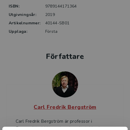
rättigheterna, finns i EU:s grundfördrag och annan
ISBN:
9789144171364
primärrätt som ges ut av Studentlitteratur.
Utgivningsår:
2019
Artikelnummer:
40144-SB01
Upplaga:
Första
Författare
Carl Fredrik Bergström
Carl Fredrik Bergström är professor i
Europarätt vid Uppsala universitet. Han har