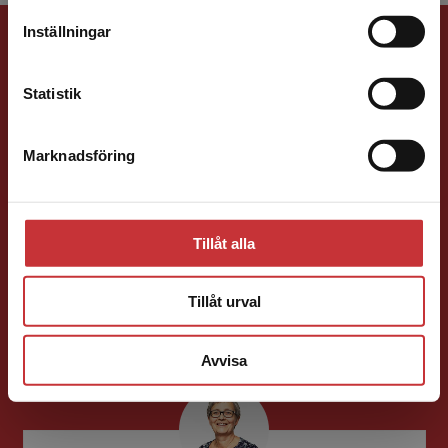
leveransadressen vara i Sverige.
Läs mer
Förlagskontakt
Inställningar
Kontakta kundservice
Statistik
Marknadsföring
Stäng
Mareike Persson
Tillåt alla
Förläggare
Juridik, kriminologi och polis
Tillåt urval
046-31 22 91
E-post
Avvisa