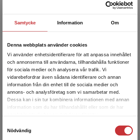
tidigare varit forskningsledare i juridik vid Sieps,
Svenska inst...
Samtycke
Information
Om
Denna webbplats använder cookies
Vi använder enhetsidentifierare för att anpassa innehållet
och annonserna till användarna, tillhandahålla funktioner
för sociala medier och analysera vår trafik. Vi
Jörgen Hettne
Begränsad fraktregion
vidarebefordrar även sådana identifierare och annan
information från din enhet till de sociala medier och
Jörgen Hettne är docent i EU-rätt på
annons- och analysföretag som vi samarbetar med.
Institutionen för handelsrätt vid Lunds
Dessa kan i sin tur kombinera informationen med annan
universitet och föreståndare vid Centrum för
information som du har tillhandahållit eller som de har
Europaforskning i Lund. H...
Det verkar som att du besöker
samlat in när du har använt deras tjänster.
studentlitteratur.se via en enhet utanför Sverige.
Samtyckesval
Vi erbjuder inte leveranser utanför Sverige. För
Nödvändig
att kunna slutföra ett köp måste