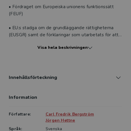
• Fördraget om Europeiska unionens funktionssätt
(FEUF)
• EU:s stadga om de grundläggande rättigheterna
(EUSGR) samt de förklaringar som utarbetats för att
ge vägledning vid tolkning av stadgan
Visa hela beskrivningen
• Protokollet om tillämpning av subsidiaritets- och
proportionalitetsprinciperna.
För att underlätta förståelsen och göra det enklare
Innehållsförteckning
att navigera i materialet, har texterna försetts med
tydligt markerade sökord i marginalen. Sökorden finns
Information
dessutom, tillsammans med andra nyckelord, samlade
i ett användbart register sist i boken. En mer
fullständig redovisning av EU:s primärrätt, inklusive
Författare:
Carl Fredrik Bergström
alla viktiga protokoll till EU-fördragen samt
Jörgen Hettne
Europeiska konventionen om de mänskliga
Språk:
Svenska