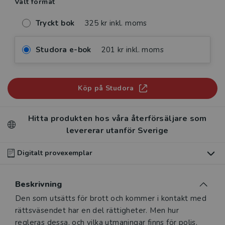
Valt format
Tryckt bok
325 kr inkl. moms
Studora e-bok
201 kr inkl. moms
Köp på Studora
Hitta produkten hos våra återförsäljare som
levererar utanför Sverige
Digitalt provexemplar
Du som undervisar kan beställa ett kostnadsfritt
Beskrivning
digitalt provexemplar av den här produkten
.
Beskrivning
Den som utsätts för brott och kommer i kontakt med
Våra digitala provexemplar tillhandahålls via Studora.se
rättsväsendet har en del rättigheter. Men hur
och ger dig tillgång till boken under 180 dagar. Observera
regleras dessa, och vilka utmaningar finns för polis,