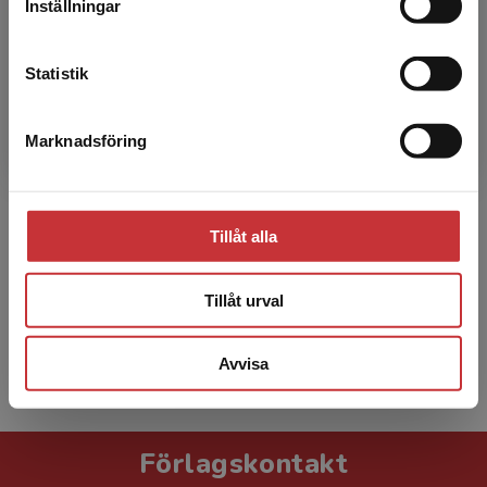
Inställningar
Kontakta kundservice
Statistik
Marknadsföring
Stäng
Ann-Sofie Henrikson
Ann-Sofie Henrikson är universitetslektor i
rättsvetenskap och undervisar och forskar
Tillåt alla
bland annat om ekonomiskt våld och
överskuldsättning.
Tillåt urval
Avvisa
Visa alla - 7
Förlagskontakt