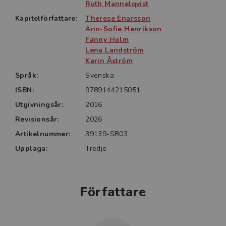
även för kurser inom kriminologi och socialt arbete.
Ruth Mannelqvist
De som i sin verksamhet kommer i kontakt med
Kapitelförfattare:
Therese Enarsson
rättsliga frågor kopplade till brottsoffer kan också ha
Ann-Sofie Henrikson
stor användning av bokens viktiga innehåll.
Fanny Holm
Lena Landström
Karin Åström
Språk:
Svenska
ISBN:
9789144215051
Utgivningsår:
2016
Revisionsår:
2026
Artikelnummer:
39139-SB03
Upplaga:
Tredje
Författare