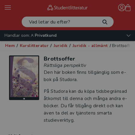
Handlar som:
Privatkund
Hem
/
Kurslitteratur
/
Juridik
/
Juridik - allmänt
/
Brottsoffer
Brottsoffer
Rättsliga perspektiv
Den här boken finns tillgänglig som e-
bok på Studora.
På Studora kan du köpa tidsbegränsad
åtkomst till denna och många andra e-
böcker. Du får tillgång direkt och kan
även ta del av tjänstens smarta
studieverktyg.