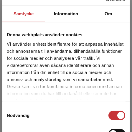
Ruth Mannelqvist är professor i rättsvetenskap,
Juridiska institutionen, Umeå universitet, Umeå.
Samtycke
Information
Om
Hon forskar och undervisar om de svenska
välfärdsy...
Denna webbplats använder cookies
Vi använder enhetsidentifierare för att anpassa innehållet
och annonserna till användarna, tillhandahålla funktioner
för sociala medier och analysera vår trafik. Vi
Begränsad fraktregion
vidarebefordrar även sådana identifierare och annan
information från din enhet till de sociala medier och
annons- och analysföretag som vi samarbetar med.
Therese Enarsson
Dessa kan i sin tur kombinera informationen med annan
information som du har tillhandahållit eller som de har
Therese Enarsson är docent i rättsvetenskap
Det verkar som att du besöker
samlat in när du har använt deras tjänster.
och forskar och undervisar om brottsoffers
studentlitteratur.se via en enhet utanför Sverige.
rättigheter och möjligheter till upprättelse, till
Samtyckesval
Vi erbjuder inte leveranser utanför Sverige. För
Nödvändig
exempel v...
att kunna slutföra ett köp måste
leveransadressen vara i Sverige.
Läs mer