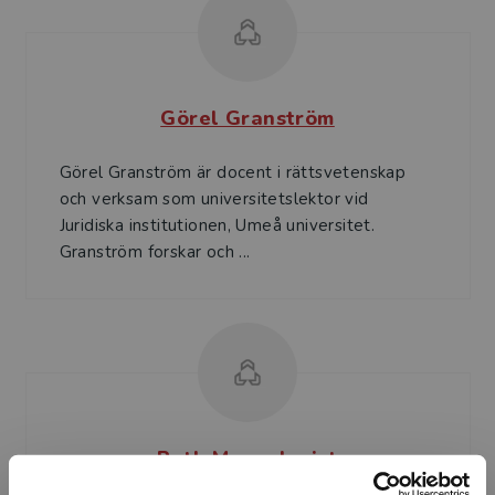
Görel Granström
Görel Granström är docent i rättsvetenskap
och verksam som universitetslektor vid
Juridiska institutionen, Umeå universitet.
Granström forskar och ...
Ruth Mannelqvist