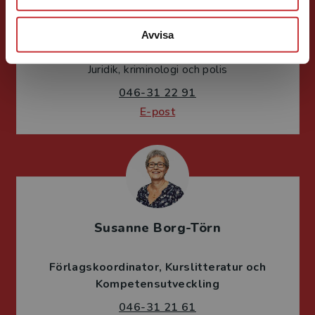
Mareike Persson
Avvisa
Förläggare
Juridik, kriminologi och polis
046-31 22 91
E-post
Susanne Borg-Törn
Förlagskoordinator
Kurslitteratur och
Kompetensutveckling
046-31 21 61