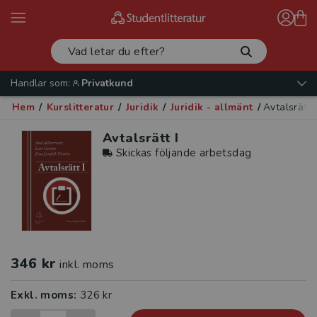
Handlar som:
Privatkund
Hem
/
Kurslitteratur
/
Juridik
/
Juridik - allmänt
/
Avtalsrätt I
Avtalsrätt I
Skickas följande arbetsdag
346 kr
inkl. moms
Exkl. moms:
326 kr