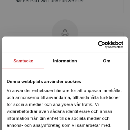
handelsrätt vid Lunds universitet.
Lars Gorton
Samtycke
Information
Om
Lars Gorton är professor emeritus i civilrätt vid
juridiska fakulteten, Lunds universitet. Han är
Denna webbplats använder cookies
numera knuten till Stockholm Center for
Commercia...
Vi använder enhetsidentifierare för att anpassa innehållet
och annonserna till användarna, tillhandahålla funktioner
för sociala medier och analysera vår trafik. Vi
Begränsad fraktregion
vidarebefordrar även sådana identifierare och annan
information från din enhet till de sociala medier och
annons- och analysföretag som vi samarbetar med.